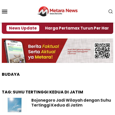
Loncat
ke
Menu
konten
Mobile
risi Air
News Update
Harga Pertamax Turun Per Hari Ini, Segi
BUDAYA
TAG:
SUHU TERTINGGI KEDUA DI JATIM
Bojonegoro Jadi Wilayah dengan Suhu
Tertinggi Kedua di Jatim