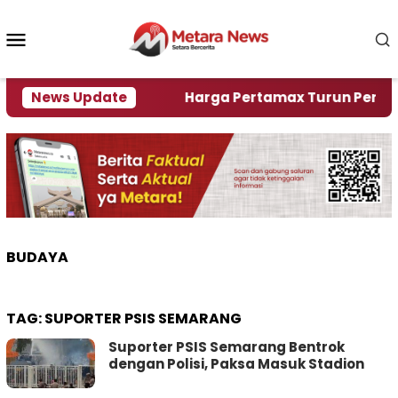
Loncat
ke
Menu
konten
Mobile
lami Krisi Air
News Update
Harga Pertamax Turun Per Hari Ini
BUDAYA
TAG:
SUPORTER PSIS SEMARANG
Suporter PSIS Semarang Bentrok
dengan Polisi, Paksa Masuk Stadion