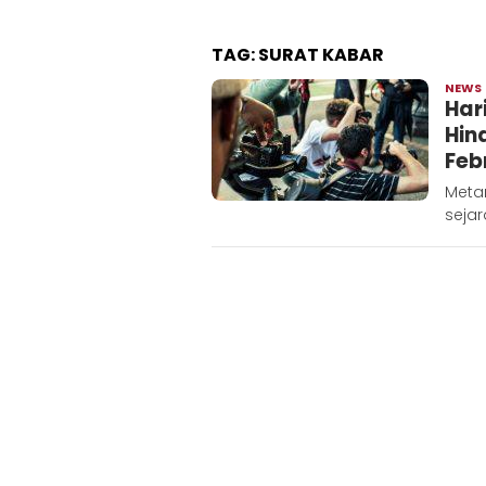
TAG:
SURAT KABAR
NEWS
Har
Hin
Feb
Metar
sejar