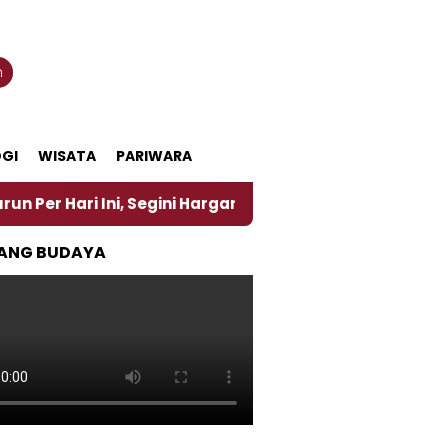
n
GI
WISATA
PARIWARA
ari Ini, Segini Harganya
‎Nasirun Maestro Lukis 
ANG BUDAYA