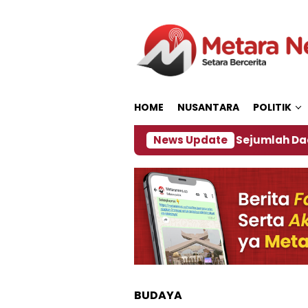
Loncat
ke
konten
HOME
NUSANTARA
POLITIK
ebijakan ‎
Dampak El Nino, Sejumlah Daerah di J
News Update
BUDAYA