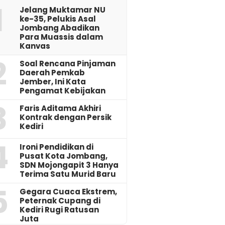
1
Jelang Muktamar NU
ke-35, Pelukis Asal
Jombang Abadikan
Para Muassis dalam
Kanvas
2
‎Soal Rencana Pinjaman
Daerah Pemkab
Jember, Ini Kata
Pengamat Kebijakan ‎
3
Faris Aditama Akhiri
Kontrak dengan Persik
Kediri
4
Ironi Pendidikan di
Pusat Kota Jombang,
SDN Mojongapit 3 Hanya
Terima Satu Murid Baru
5
‎Gegara Cuaca Ekstrem,
Peternak Cupang di
Kediri Rugi Ratusan
Juta