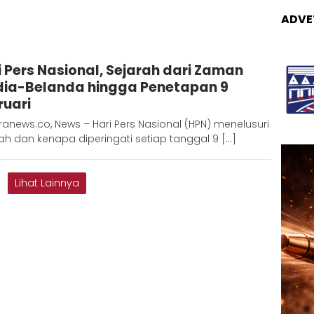
ADVE
Redaksi
i Pers Nasional, Sejarah dari Zaman
Metara
dia-Belanda hingga Penetapan 9
ruari
anews.co, News – Hari Pers Nasional (HPN) menelusuri
ah dan kenapa diperingati setiap tanggal 9 […]
Lihat Lainnya