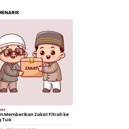
 MENARIK
IPS
 Memberikan Zakat Fitrah ke
g Tua