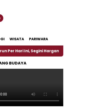
n
GI
WISATA
PARIWARA
 Ini, Segini Harganya
‎Nasirun Maestro Lukis Pem
ANG BUDAYA