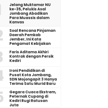
1
Jelang Muktamar NU
ke-35, Pelukis Asal
Jombang Abadikan
Para Muassis dalam
Kanvas
2
‎Soal Rencana Pinjaman
Daerah Pemkab
Jember, Ini Kata
Pengamat Kebijakan ‎
3
Faris Aditama Akhiri
Kontrak dengan Persik
Kediri
4
Ironi Pendidikan di
Pusat Kota Jombang,
SDN Mojongapit 3 Hanya
Terima Satu Murid Baru
5
‎Gegara Cuaca Ekstrem,
Peternak Cupang di
Kediri Rugi Ratusan
Juta