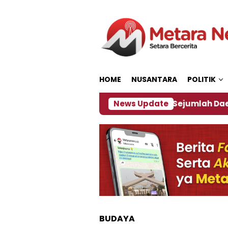
Loncat
ke
konten
HOME
NUSANTARA
POLITIK
ijakan ‎
Dampak El Nino, Sejumlah Daerah di Jemb
News Update
BUDAYA