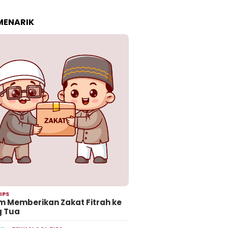
 MENARIK
IPS
 Memberikan Zakat Fitrah ke
g Tua