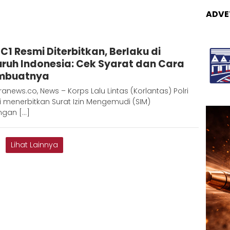
ADVE
Adinda
 C1 Resmi Diterbitkan, Berlaku di
D
uruh Indonesia: Cek Syarat dan Cara
mbuatnya
anews.co, News – Korps Lalu Lintas (Korlantas) Polri
 menerbitkan Surat Izin Mengemudi (SIM)
ngan […]
Lihat Lainnya