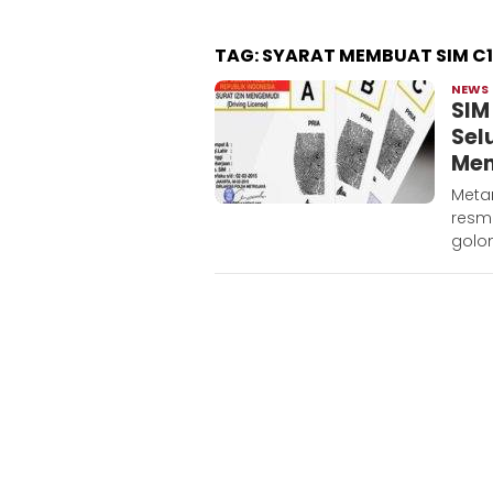
TAG:
SYARAT MEMBUAT SIM C1
NEWS
SIM
Sel
Me
Metar
resmi
golo