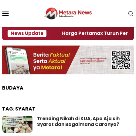
Loncat
ke
Menu
konten
Mobile
ami Krisi Air
News Update
Harga Pertamax Turun Per Hari Ini,
BUDAYA
TAG:
SYARAT
Trending Nikah di KUA, Apa Aja sih
Syarat dan Bagaimana Caranya?