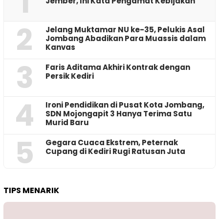
1
Jember, Ini Kata Pengamat Kebijakan ‎
2
Jelang Muktamar NU ke-35, Pelukis Asal
Jombang Abadikan Para Muassis dalam
Kanvas
3
Faris Aditama Akhiri Kontrak dengan
Persik Kediri
4
Ironi Pendidikan di Pusat Kota Jombang,
SDN Mojongapit 3 Hanya Terima Satu
Murid Baru
5
‎Gegara Cuaca Ekstrem, Peternak
Cupang di Kediri Rugi Ratusan Juta
TIPS MENARIK