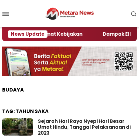
Loncat
ke
Menu
konten
Mobile
i Kata Pengamat Kebijakan ‎
News Update
Dampak El Nino, Se
BUDAYA
TAG:
TAHUN SAKA
Sejarah Hari Raya Nyepi Hari Besar
Umat Hindu, Tanggal Pelaksanaan di
2023