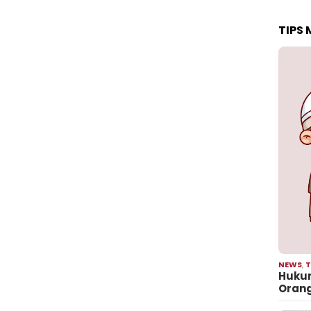
TIPS
NEWS
,
T
Hukum
Oran