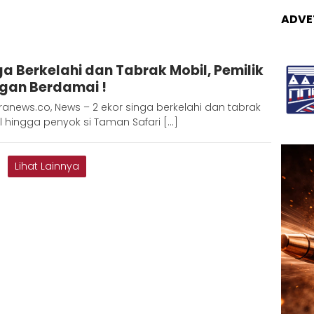
ADVE
Redaksi
ga Berkelahi dan Tabrak Mobil, Pemilik
Metara
gan Berdamai !
anews.co, News – 2 ekor singa berkelahi dan tabrak
 hingga penyok si Taman Safari […]
Lihat Lainnya