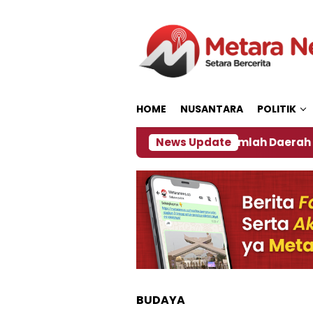
Loncat
ke
konten
HOME
NUSANTARA
POLITIK
 ‎
Dampak El Nino, Sejumlah Daerah di Jember Ala
News Update
BUDAYA