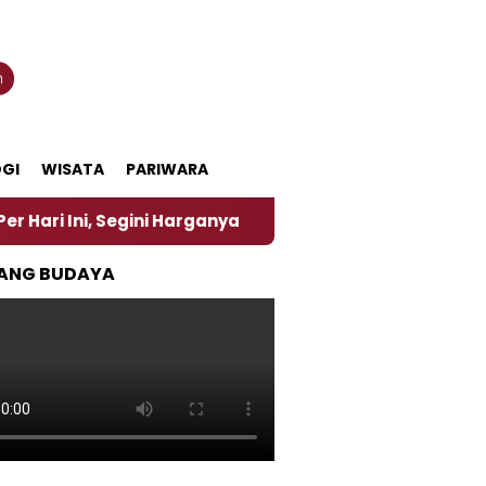
n
GI
WISATA
PARIWARA
Segini Harganya
‎Nasirun Maestro Lukis Pemadu Tr
ANG BUDAYA