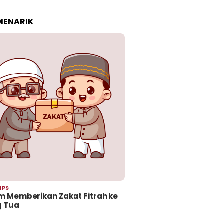
 MENARIK
IPS
 Memberikan Zakat Fitrah ke
g Tua