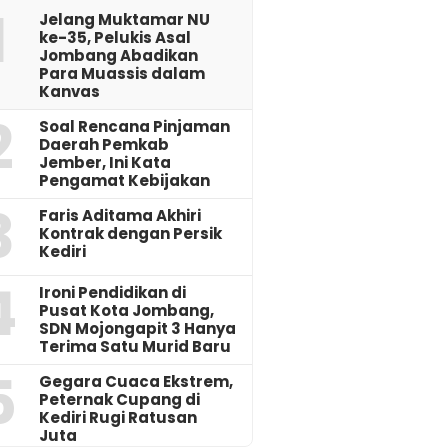
1
Jelang Muktamar NU
ke-35, Pelukis Asal
Jombang Abadikan
Para Muassis dalam
Kanvas
2
‎Soal Rencana Pinjaman
Daerah Pemkab
Jember, Ini Kata
Pengamat Kebijakan ‎
3
Faris Aditama Akhiri
Kontrak dengan Persik
Kediri
4
Ironi Pendidikan di
Pusat Kota Jombang,
SDN Mojongapit 3 Hanya
Terima Satu Murid Baru
5
‎Gegara Cuaca Ekstrem,
Peternak Cupang di
Kediri Rugi Ratusan
Juta