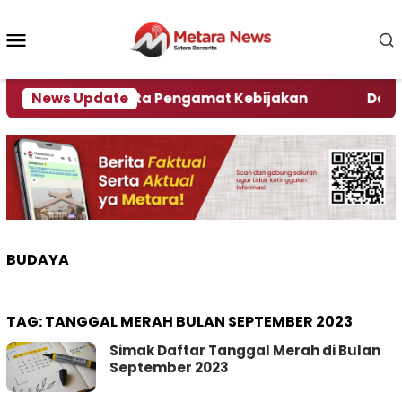
Loncat
ke
Menu
konten
Mobile
ember, Ini Kata Pengamat Kebijakan ‎
News Update
Dampak El 
BUDAYA
TAG:
TANGGAL MERAH BULAN SEPTEMBER 2023
Simak Daftar Tanggal Merah di Bulan
September 2023