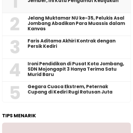
1
Jember, Ini Kata Pengamat Kebijakan ‎
2
Jelang Muktamar NU ke-35, Pelukis Asal
Jombang Abadikan Para Muassis dalam
Kanvas
3
Faris Aditama Akhiri Kontrak dengan
Persik Kediri
4
Ironi Pendidikan di Pusat Kota Jombang,
SDN Mojongapit 3 Hanya Terima Satu
Murid Baru
5
‎Gegara Cuaca Ekstrem, Peternak
Cupang di Kediri Rugi Ratusan Juta
TIPS MENARIK