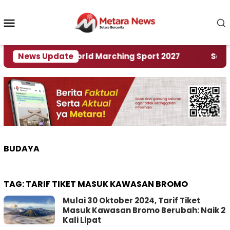
Loncat
ke
Menu
konten
Mobile
uan Rumah World Marching Sport 2027
News Update
‎Soal Ren
BUDAYA
TAG:
TARIF TIKET MASUK KAWASAN BROMO
Mulai 30 Oktober 2024, Tarif Tiket
Masuk Kawasan Bromo Berubah: Naik 2
Kali Lipat