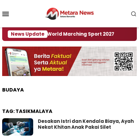
Loncat
ke
Menu
konten
Mobile
i Tuan Rumah World Marching Sport 2027
News Update
‎Soal 
BUDAYA
TAG:
TASIKMALAYA
Desakan Istri dan Kendala Biaya, Ayah
Nekat Khitan Anak Pakai Silet