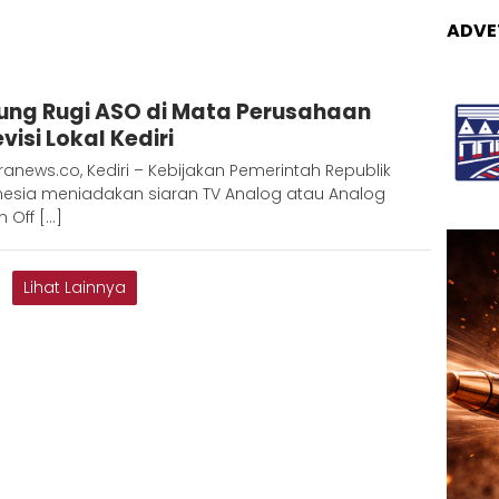
ADVE
Redaksi
ung Rugi ASO di Mata Perusahaan
Metara
visi Lokal Kediri
anews.co, Kediri – Kebijakan Pemerintah Republik
nesia meniadakan siaran TV Analog atau Analog
h Off […]
Lihat Lainnya