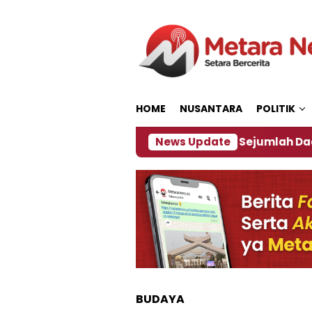
Loncat
ke
konten
HOME
NUSANTARA
POLITIK
ijakan ‎
Dampak El Nino, Sejumlah Daerah di Jem
News Update
BUDAYA