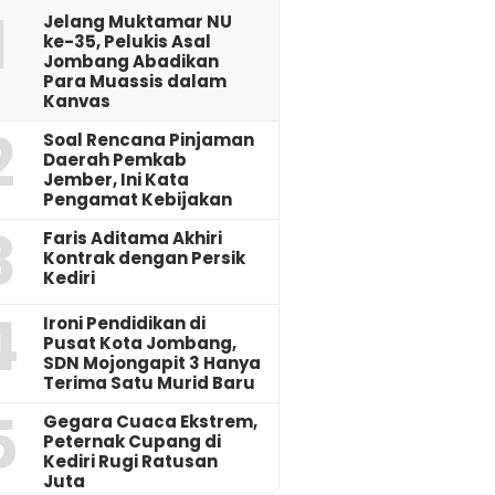
1
Jelang Muktamar NU
ke-35, Pelukis Asal
Jombang Abadikan
Para Muassis dalam
Kanvas
2
‎Soal Rencana Pinjaman
Daerah Pemkab
Jember, Ini Kata
Pengamat Kebijakan ‎
3
Faris Aditama Akhiri
Kontrak dengan Persik
Kediri
4
Ironi Pendidikan di
Pusat Kota Jombang,
SDN Mojongapit 3 Hanya
Terima Satu Murid Baru
5
‎Gegara Cuaca Ekstrem,
Peternak Cupang di
Kediri Rugi Ratusan
Juta