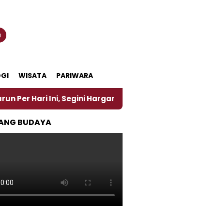
n
GI
WISATA
PARIWARA
i Ini, Segini Harganya
‎Nasirun Maestro Lukis Pe
ANG BUDAYA