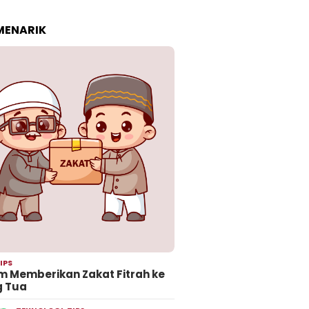
 MENARIK
IPS
 Memberikan Zakat Fitrah ke
g Tua