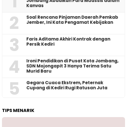
1
Jombang Abadikan Para Muassis dalam
Kanvas
2
‎Soal Rencana Pinjaman Daerah Pemkab
Jember, Ini Kata Pengamat Kebijakan ‎
3
Faris Aditama Akhiri Kontrak dengan
Persik Kediri
4
Ironi Pendidikan di Pusat Kota Jombang,
SDN Mojongapit 3 Hanya Terima Satu
Murid Baru
5
‎Gegara Cuaca Ekstrem, Peternak
Cupang di Kediri Rugi Ratusan Juta
TIPS MENARIK