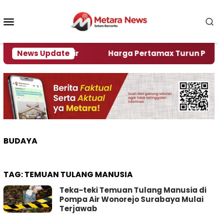
Loncat
ke
Menu
konten
Mobile
Alami Krisi Air
News Update
Harga Pertamax Turun Per Hari In
BUDAYA
TAG:
TEMUAN TULANG MANUSIA
Teka-teki Temuan Tulang Manusia di
Pompa Air Wonorejo Surabaya Mulai
Terjawab