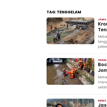
TAG:
TENGGELAM
JAWA
Kro
Ten
Meta
teng
peker
HEADL
Boc
Jom
Meta
mene
selam
NEWS
Jas