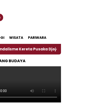
n
GI
WISATA
PARIWARA
ereta Pusaka Djojohadiningrat, Soroti Lemahnya Pen
ANG BUDAYA