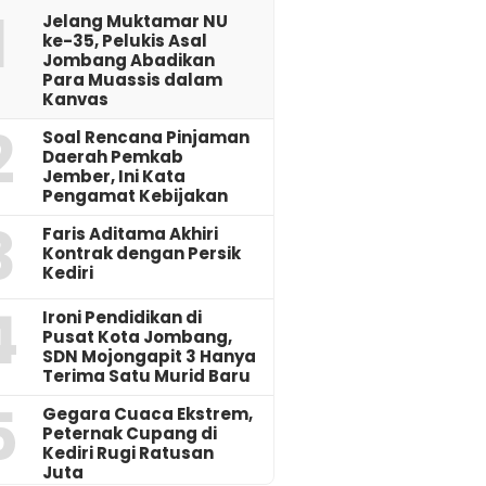
1
Jelang Muktamar NU
ke-35, Pelukis Asal
Jombang Abadikan
Para Muassis dalam
Kanvas
2
‎Soal Rencana Pinjaman
Daerah Pemkab
Jember, Ini Kata
Pengamat Kebijakan ‎
3
Faris Aditama Akhiri
Kontrak dengan Persik
Kediri
4
Ironi Pendidikan di
Pusat Kota Jombang,
SDN Mojongapit 3 Hanya
Terima Satu Murid Baru
5
‎Gegara Cuaca Ekstrem,
Peternak Cupang di
Kediri Rugi Ratusan
Juta