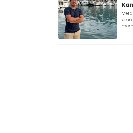
Kam
Meta
atau 
memb