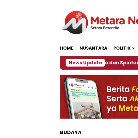
Loncat
ke
konten
HOME
NUSANTARA
POLITIK
estro Lukis Pemadu Tradisi Jawa dan Spiritualitas, Ber
News Update
BUDAYA