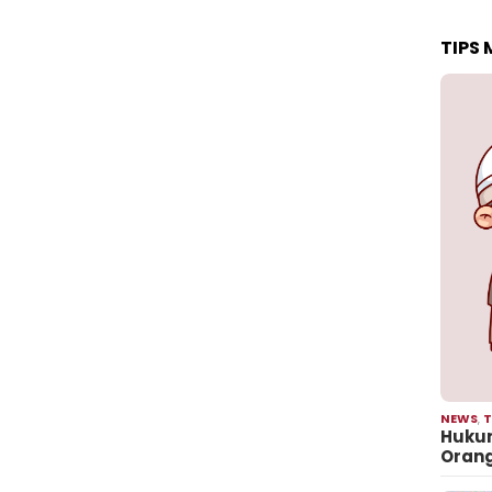
TIPS
NEWS
,
T
Hukum
Oran