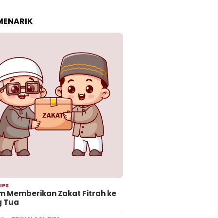
 MENARIK
IPS
 Memberikan Zakat Fitrah ke
g Tua