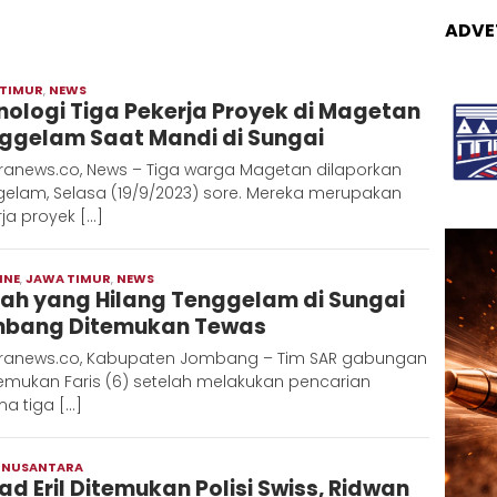
ADVE
 TIMUR
,
NEWS
Adinda
nologi Tiga Pekerja Proyek di Magetan
ggelam Saat Mandi di Sungai
ranews.co, News – Tiga warga Magetan dilaporkan
gelam, Selasa (19/9/2023) sore. Mereka merupakan
ja proyek […]
INE
,
JAWA TIMUR
,
NEWS
Moch
ah yang Hilang Tenggelam di Sungai
Hadi
bang Ditemukan Tewas
ranews.co, Kabupaten Jombang – Tim SAR gabungan
mukan Faris (6) setelah melakukan pencarian
a tiga […]
,
NUSANTARA
Admin
ad Eril Ditemukan Polisi Swiss, Ridwan
Metaranews