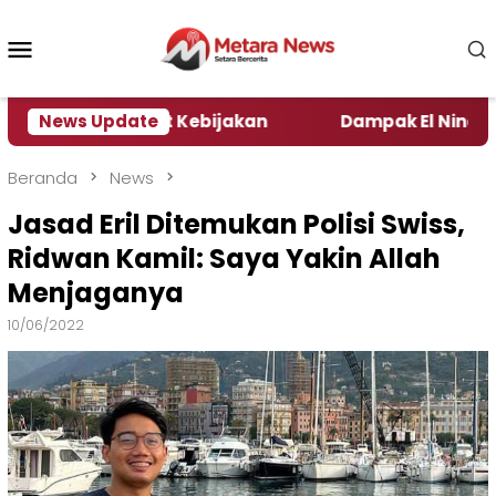
Loncat
ke
Menu
konten
Mobile
 Pengamat Kebijakan ‎
News Update
Dampak El Nino, Sejumlah 
Beranda
News
Jasad Eril Ditemukan Polisi Swiss,
Ridwan Kamil: Saya Yakin Allah
Menjaganya
10/06/2022