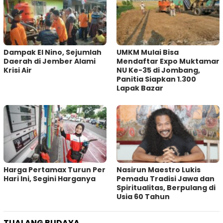
Dampak El Nino, Sejumlah
UMKM Mulai Bisa
Daerah di Jember Alami
Mendaftar Expo Muktamar
Krisi Air
NU Ke-35 di Jombang,
Panitia Siapkan 1.300
Lapak Bazar
Harga Pertamax Turun Per
‎Nasirun Maestro Lukis
Hari Ini, Segini Harganya
Pemadu Tradisi Jawa dan
Spiritualitas, Berpulang di
Usia 60 Tahun
TUALANG BUDAYA