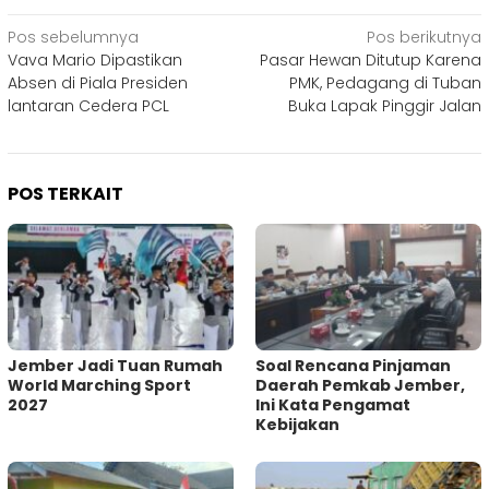
Navigasi
Pos sebelumnya
Pos berikutnya
Vava Mario Dipastikan
Pasar Hewan Ditutup Karena
pos
Absen di Piala Presiden
PMK, Pedagang di Tuban
lantaran Cedera PCL
Buka Lapak Pinggir Jalan
POS TERKAIT
Jember Jadi Tuan Rumah
‎Soal Rencana Pinjaman
World Marching Sport
Daerah Pemkab Jember,
2027
Ini Kata Pengamat
Kebijakan ‎