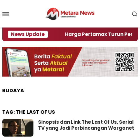
Loncat
ke
Menu
konten
Mobile
ami Krisi Air
News Update
Harga Pertamax Turun Per Hari Ini,
BUDAYA
TAG:
THE LAST OF US
Sinopsis dan Link The Last Of Us, Serial
TV yang Jadi Perbincangan Warganet