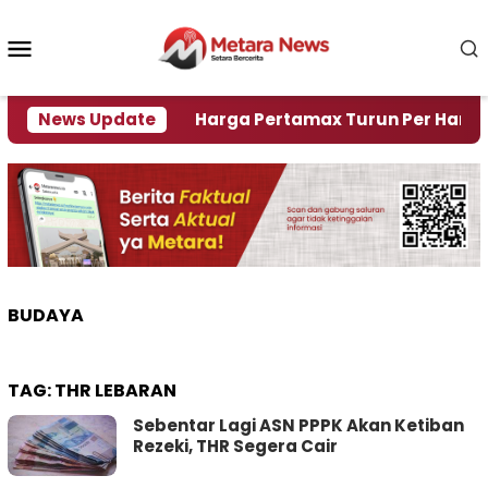
Loncat
ke
Menu
konten
Mobile
 Krisi Air
News Update
Harga Pertamax Turun Per Hari Ini, Se
BUDAYA
TAG:
THR LEBARAN
Sebentar Lagi ASN PPPK Akan Ketiban
Rezeki, THR Segera Cair