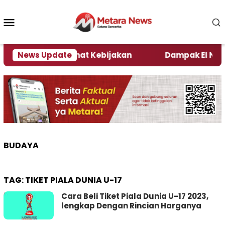
Loncat
ke
Menu
konten
Mobile
i Kata Pengamat Kebijakan ‎
News Update
Dampak El Nino, Sej
BUDAYA
TAG:
TIKET PIALA DUNIA U-17
Cara Beli Tiket Piala Dunia U-17 2023,
lengkap Dengan Rincian Harganya