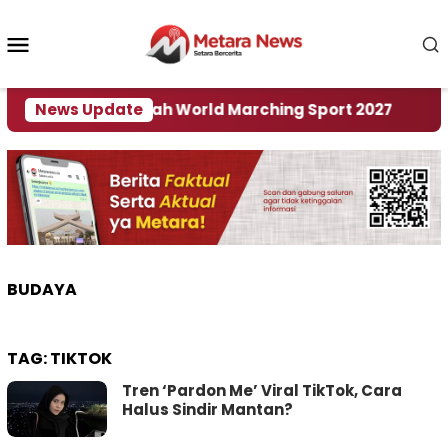
Loncat
ke
Menu
konten
Mobile
adi Tuan Rumah World Marching Sport 2027
News Update
‎Soa
BUDAYA
TAG:
TIKTOK
Tren ‘Pardon Me’ Viral TikTok, Cara
Halus Sindir Mantan?