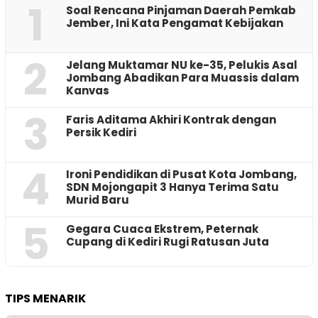
1
‎Soal Rencana Pinjaman Daerah Pemkab
Jember, Ini Kata Pengamat Kebijakan ‎
2
Jelang Muktamar NU ke-35, Pelukis Asal
Jombang Abadikan Para Muassis dalam
Kanvas
3
Faris Aditama Akhiri Kontrak dengan
Persik Kediri
4
Ironi Pendidikan di Pusat Kota Jombang,
SDN Mojongapit 3 Hanya Terima Satu
Murid Baru
5
‎Gegara Cuaca Ekstrem, Peternak
Cupang di Kediri Rugi Ratusan Juta
TIPS MENARIK