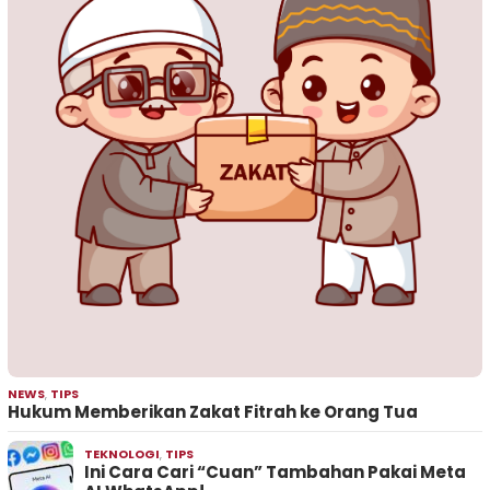
NEWS
,
TIPS
Hukum Memberikan Zakat Fitrah ke Orang Tua
TEKNOLOGI
,
TIPS
Ini Cara Cari “Cuan” Tambahan Pakai Meta