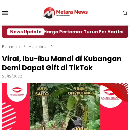
Loncat
ke
Menu
konten
Mobile
ir
News Update
Harga Pertamax Turun Per Hari Ini, Segini Har
Beranda
Headline
Viral, Ibu-ibu Mandi di Kubangan
Demi Dapat Gift di TikTok
25/12/2022