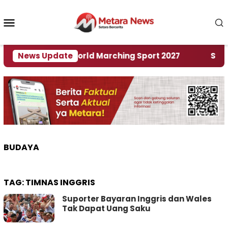
Loncat
ke
Menu
konten
Mobile
Tuan Rumah World Marching Sport 2027
News Update
‎Soal Re
BUDAYA
TAG:
TIMNAS INGGRIS
Suporter Bayaran Inggris dan Wales
Tak Dapat Uang Saku