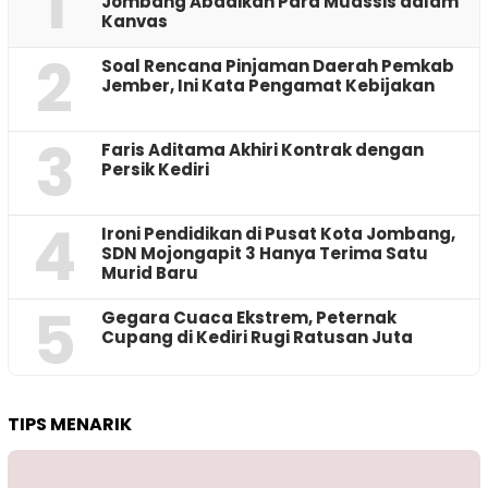
1
Jombang Abadikan Para Muassis dalam
Kanvas
2
‎Soal Rencana Pinjaman Daerah Pemkab
Jember, Ini Kata Pengamat Kebijakan ‎
3
Faris Aditama Akhiri Kontrak dengan
Persik Kediri
4
Ironi Pendidikan di Pusat Kota Jombang,
SDN Mojongapit 3 Hanya Terima Satu
Murid Baru
5
‎Gegara Cuaca Ekstrem, Peternak
Cupang di Kediri Rugi Ratusan Juta
TIPS MENARIK