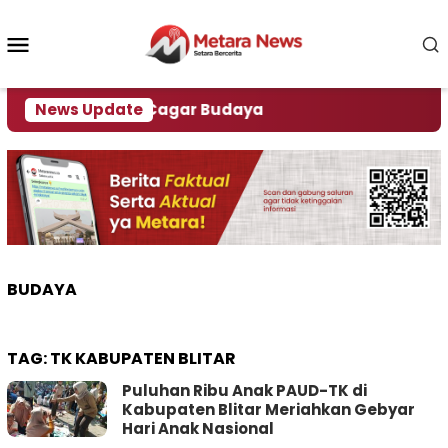
Loncat
ke
Menu
konten
Mobile
a Pengawasan Cagar Budaya
News Update
BUDAYA
TAG:
TK KABUPATEN BLITAR
Puluhan Ribu Anak PAUD-TK di
Kabupaten Blitar Meriahkan Gebyar
Hari Anak Nasional