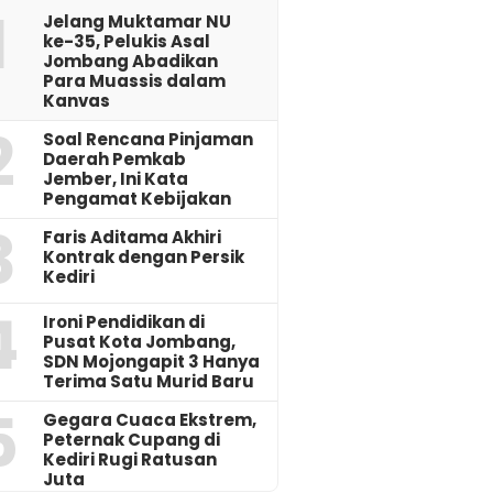
1
Jelang Muktamar NU
ke-35, Pelukis Asal
Jombang Abadikan
Para Muassis dalam
Kanvas
2
‎Soal Rencana Pinjaman
Daerah Pemkab
Jember, Ini Kata
Pengamat Kebijakan ‎
3
Faris Aditama Akhiri
Kontrak dengan Persik
Kediri
4
Ironi Pendidikan di
Pusat Kota Jombang,
SDN Mojongapit 3 Hanya
Terima Satu Murid Baru
5
‎Gegara Cuaca Ekstrem,
Peternak Cupang di
Kediri Rugi Ratusan
Juta