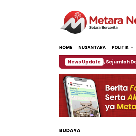
Loncat
ke
konten
HOME
NUSANTARA
POLITIK
bijakan ‎
Dampak El Nino, Sejumlah Daerah di Jem
News Update
BUDAYA