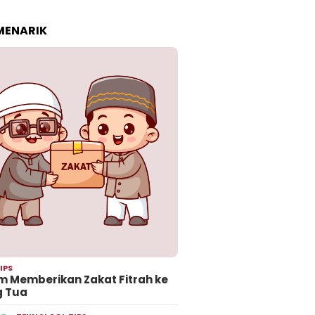
 MENARIK
IPS
 Memberikan Zakat Fitrah ke
g Tua