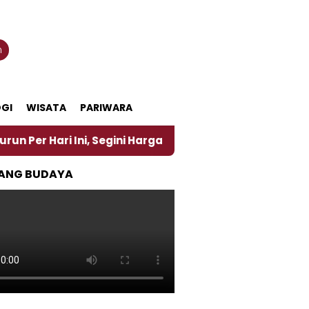
n
GI
WISATA
PARIWARA
i Ini, Segini Harganya
‎Nasirun Maestro Lukis Pe
ANG BUDAYA