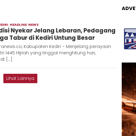
ADVE
EDIRI
,
HEADLINE
,
NEWS
Moch
disi Nyekar Jelang Lebaran, Pedagang
Hadi
ga Tabur di Kediri Untung Besar
ranews.co, Kabupaten Kediri – Menjelang perayaan
Fitri 1445 Hijriah yang tinggal menghitung hari,
at […]
Lihat Lainnya