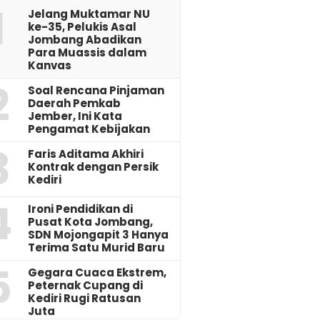
1
Jelang Muktamar NU
ke-35, Pelukis Asal
Jombang Abadikan
Para Muassis dalam
Kanvas
2
‎Soal Rencana Pinjaman
Daerah Pemkab
Jember, Ini Kata
Pengamat Kebijakan ‎
3
Faris Aditama Akhiri
Kontrak dengan Persik
Kediri
4
Ironi Pendidikan di
Pusat Kota Jombang,
SDN Mojongapit 3 Hanya
Terima Satu Murid Baru
5
‎Gegara Cuaca Ekstrem,
Peternak Cupang di
Kediri Rugi Ratusan
Juta