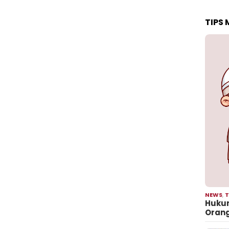
TIPS
NEWS
,
T
Hukum
Oran