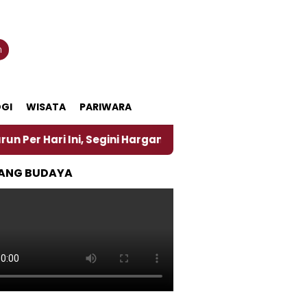
n
GI
WISATA
PARIWARA
Ini, Segini Harganya
‎Nasirun Maestro Lukis Pema
ANG BUDAYA