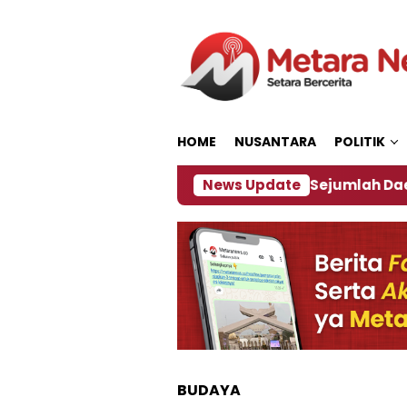
Loncat
ke
konten
HOME
NUSANTARA
POLITIK
jakan ‎
Dampak El Nino, Sejumlah Daerah di Jembe
News Update
BUDAYA