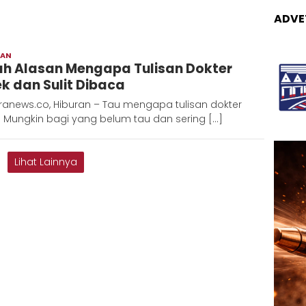
ADVE
RAN
Redaksi
lah Alasan Mengapa Tulisan Dokter
Metara
ek dan Sulit Dibaca
ranews.co, Hiburan – Tau mengapa tulisan dokter
? Mungkin bagi yang belum tau dan sering […]
Lihat Lainnya