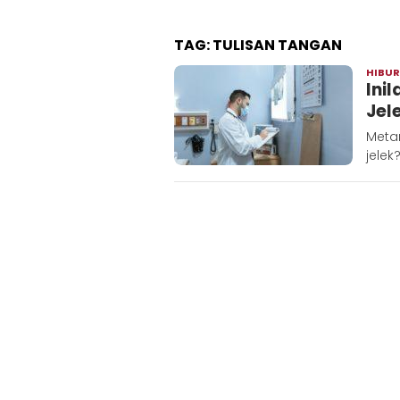
TAG:
TULISAN TANGAN
HIBU
Ini
Jel
Meta
jelek