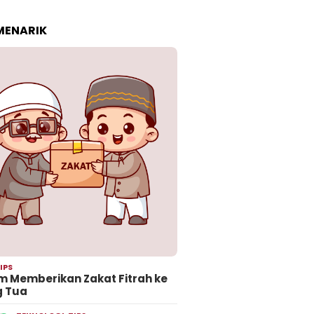
 MENARIK
IPS
 Memberikan Zakat Fitrah ke
g Tua