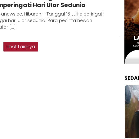
peringati Hari Ular Sedunia
anews.co, Hiburan – Tanggal 16 Juli diperingati
ai hari ular sedunia. Para pecinta hewan
tor […]
Lihat Lainnya
SEDA