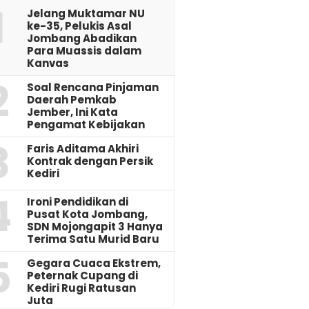
1
Jelang Muktamar NU
ke-35, Pelukis Asal
Jombang Abadikan
Para Muassis dalam
Kanvas
2
‎Soal Rencana Pinjaman
Daerah Pemkab
Jember, Ini Kata
Pengamat Kebijakan ‎
3
Faris Aditama Akhiri
Kontrak dengan Persik
Kediri
4
Ironi Pendidikan di
Pusat Kota Jombang,
SDN Mojongapit 3 Hanya
Terima Satu Murid Baru
5
‎Gegara Cuaca Ekstrem,
Peternak Cupang di
Kediri Rugi Ratusan
Juta