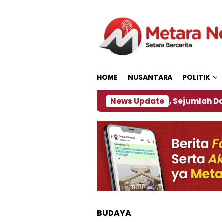
Loncat
ke
konten
HOME
NUSANTARA
POLITIK
ijakan ‎
Dampak El Nino, Sejumlah Daerah di Jemb
News Update
BUDAYA