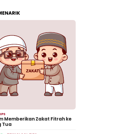
 MENARIK
IPS
 Memberikan Zakat Fitrah ke
g Tua