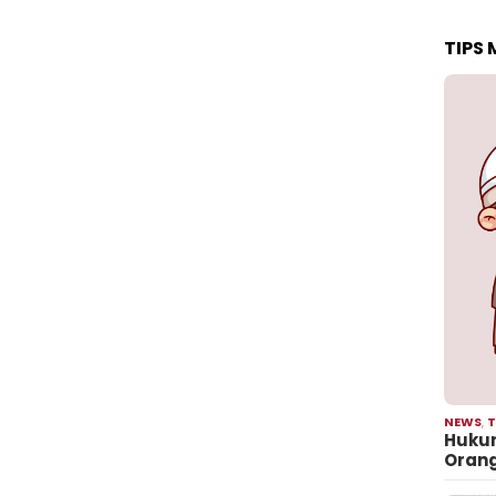
TIPS
NEWS
,
T
Hukum
Oran