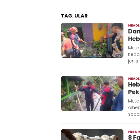
TAG:
ULAR
HEADL
Dam
Heb
Meta
Keba
jenis
HEADL
Heb
Pek
Metar
dihe
sepan
HIBU
8 F