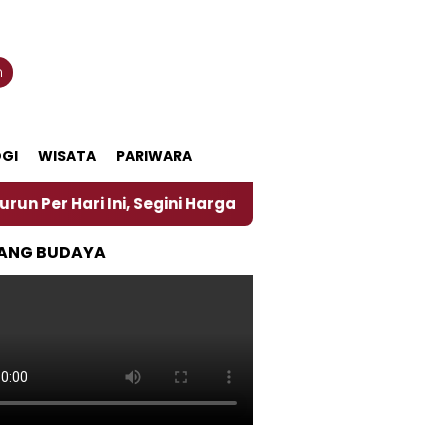
n
GI
WISATA
PARIWARA
 Ini, Segini Harganya
‎Nasirun Maestro Lukis Pem
ANG BUDAYA