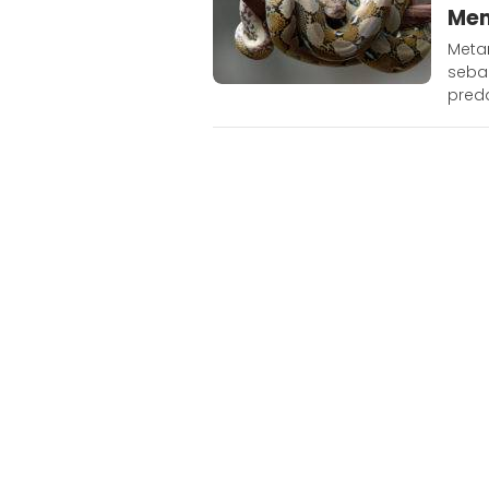
Mem
Metar
sebag
preda