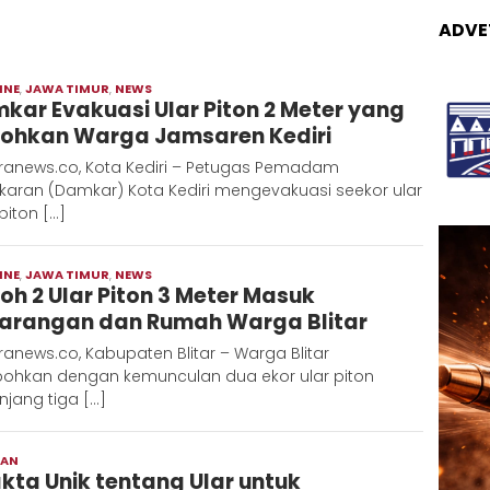
ADVE
INE
,
JAWA TIMUR
,
NEWS
Moch
kar Evakuasi Ular Piton 2 Meter yang
Hadi
ohkan Warga Jamsaren Kediri
ranews.co, Kota Kediri – Petugas Pemadam
karan (Damkar) Kota Kediri mengevakuasi seekor ular
 piton […]
INE
,
JAWA TIMUR
,
NEWS
Moch
oh 2 Ular Piton 3 Meter Masuk
Hadi
arangan dan Rumah Warga Blitar
anews.co, Kabupaten Blitar – Warga Blitar
bohkan dengan kemunculan dua ekor ular piton
jang tiga […]
RAN
Adinda
akta Unik tentang Ular untuk