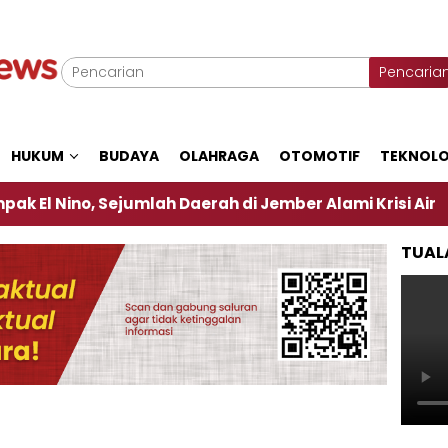
Pencaria
HUKUM
BUDAYA
OLAHRAGA
OTOMOTIF
TEKNOLO
, Sejumlah Daerah di Jember Alami Krisi Air
Harg
TUAL