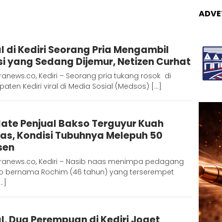
ADVE
Admin
al di Kediri Seorang Pria Mengambil
Metaranews
si yang Sedang Dijemur, Netizen Curhat
anews.co, Kediri – Seorang pria tukang rosok di
aten Kediri viral di Media Sosial (Medsos) […]
Redaksi
ate Penjual Bakso Terguyur Kuah
Metara
as, Kondisi Tubuhnya Melepuh 50
sen
ranews.co, Kediri – Nasib naas menimpa pedagang
o bernama Rochim (46 tahun) yang terserempet
[…]
Redaksi
al, Dua Perempuan di Kediri Joget
Metara