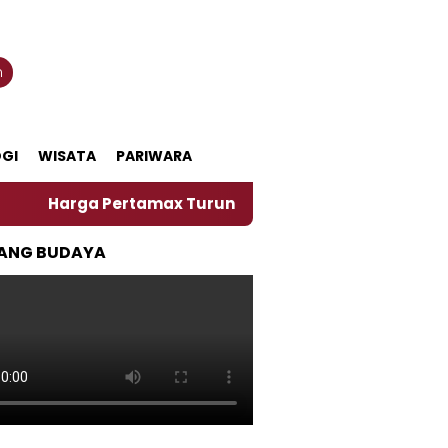
n
GI
WISATA
PARIWARA
a Pertamax Turun Per Hari Ini, Segini Harganya
‎
ANG BUDAYA