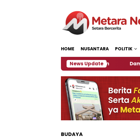
Loncat
ke
konten
HOME
NUSANTARA
POLITIK
r, Ini Kata Pengamat Kebijakan ‎
News Update
Dampak El Nino
BUDAYA