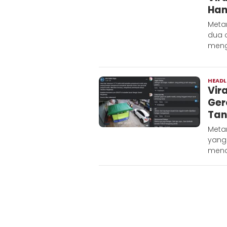
Han
Meta
dua 
meng
HEADL
Vir
Ger
Tan
Metar
yang
mena