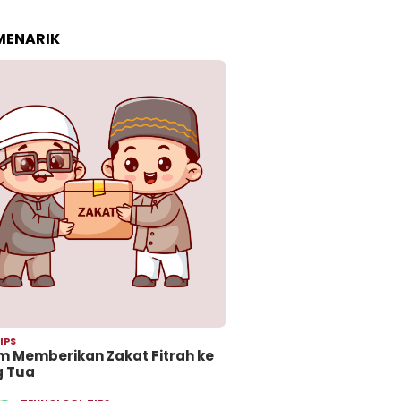
 MENARIK
IPS
 Memberikan Zakat Fitrah ke
g Tua