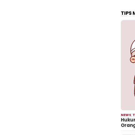
TIPS
NEWS
,
T
Hukum
Oran