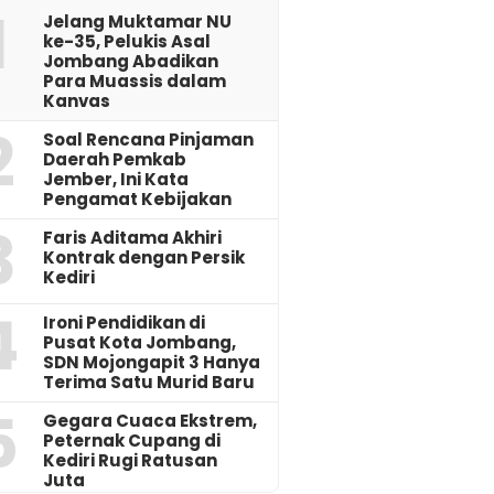
1
Jelang Muktamar NU
ke-35, Pelukis Asal
Jombang Abadikan
Para Muassis dalam
Kanvas
2
‎Soal Rencana Pinjaman
Daerah Pemkab
Jember, Ini Kata
Pengamat Kebijakan ‎
3
Faris Aditama Akhiri
Kontrak dengan Persik
Kediri
4
Ironi Pendidikan di
Pusat Kota Jombang,
SDN Mojongapit 3 Hanya
Terima Satu Murid Baru
5
‎Gegara Cuaca Ekstrem,
Peternak Cupang di
Kediri Rugi Ratusan
Juta