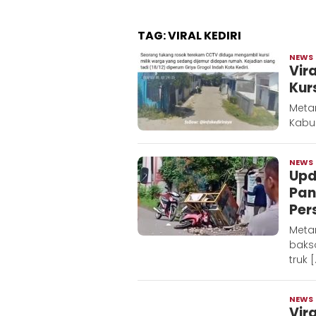
TAG:
VIRAL KEDIRI
NEWS
Vir
Kur
Metar
Kabup
NEWS
Upd
Pan
Per
Meta
baks
truk 
NEWS
Vir