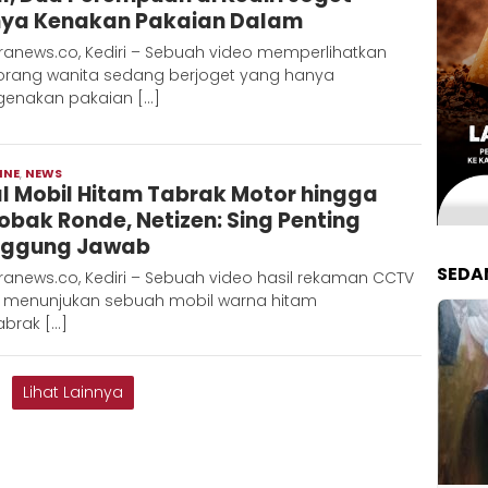
ya Kenakan Pakaian Dalam
ranews.co, Kediri – Sebuah video memperlihatkan
orang wanita sedang berjoget yang hanya
enakan pakaian […]
INE
,
NEWS
Redaksi
al Mobil Hitam Tabrak Motor hingga
Metara
obak Ronde, Netizen: Sing Penting
ggung Jawab
SEDA
anews.co, Kediri – Sebuah video hasil rekaman CCTV
 menunjukan sebuah mobil warna hitam
brak […]
Lihat Lainnya