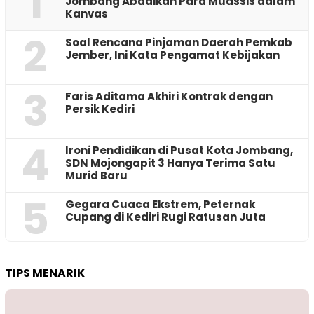
1
Jombang Abadikan Para Muassis dalam
Kanvas
2
‎Soal Rencana Pinjaman Daerah Pemkab
Jember, Ini Kata Pengamat Kebijakan ‎
3
Faris Aditama Akhiri Kontrak dengan
Persik Kediri
4
Ironi Pendidikan di Pusat Kota Jombang,
SDN Mojongapit 3 Hanya Terima Satu
Murid Baru
5
‎Gegara Cuaca Ekstrem, Peternak
Cupang di Kediri Rugi Ratusan Juta
TIPS MENARIK