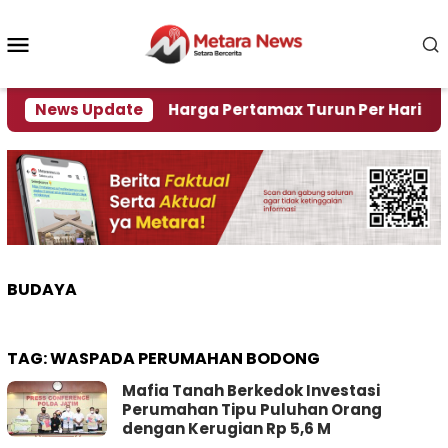
Loncat
ke
Menu
konten
Mobile
risi Air
News Update
Harga Pertamax Turun Per Hari Ini, Segi
BUDAYA
TAG:
WASPADA PERUMAHAN BODONG
Mafia Tanah Berkedok Investasi
Perumahan Tipu Puluhan Orang
dengan Kerugian Rp 5,6 M