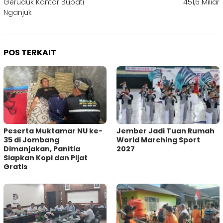
Geruduk Kantor Bupati
451,6 Miliar
Nganjuk
POS TERKAIT
Peserta Muktamar NU ke-
Jember Jadi Tuan Rumah
35 di Jombang
World Marching Sport
Dimanjakan, Panitia
2027
Siapkan Kopi dan Pijat
Gratis