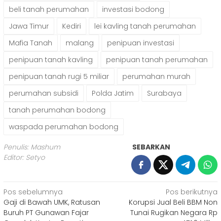
beli tanah perumahan
investasi bodong
Jawa Timur
Kediri
lei kavling tanah perumahan
Mafia Tanah
malang
penipuan investasi
penipuan tanah kavling
penipuan tanah perumahan
penipuan tanah rugi 5 miliar
perumahan murah
perumahan subsidi
Polda Jatim
Surabaya
tanah perumahan bodong
waspada perumahan bodong
Penulis: Mashum
SEBARKAN
Editor: Setyo
Navigasi
Pos sebelumnya
Pos berikutnya
Gaji di Bawah UMK, Ratusan
Korupsi Jual Beli BBM Non
pos
Buruh PT Gunawan Fajar
Tunai Rugikan Negara Rp