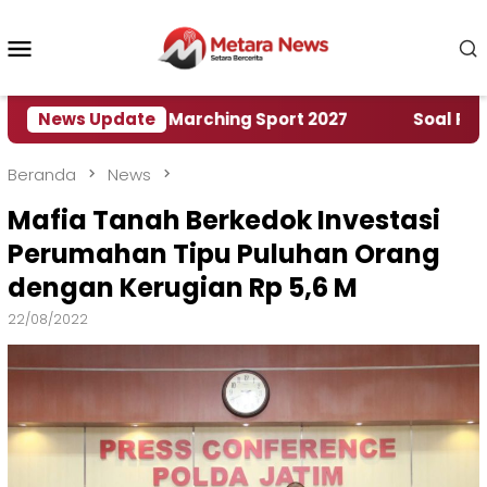
Loncat
ke
Menu
konten
Mobile
ah World Marching Sport 2027
News Update
‎Soal Rencana Pi
Beranda
News
Mafia Tanah Berkedok Investasi
Perumahan Tipu Puluhan Orang
dengan Kerugian Rp 5,6 M
22/08/2022