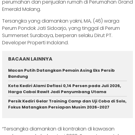
perumahan dan penjualan rumah di Perumahan Grand
Emerald Malang.
Tersangka yang diamankan yakni, MA, (46) warga
Perum Pondok Jati Sidoarjo, yang tinggal di Perum
Summerset Surabaya, berperan selaku Dirut PT.
Developer Properti Indoland.
BACAAN LAINNYA
Macan Putih Datangkan Pemain Asing Eks Persib
Bandung
Kota Kediri Alami Deflasi 0,14 Persen pada Juli 2026,
Harga Cabai Rawit Jadi Penyumbang Utama
Persik Kediri Gelar Training Camp dan Uji Coba di Solo,
Fokus Matangkan Persiapan Musim 2026-2027
“Tersangka diamankan di kontrakan di kawasan