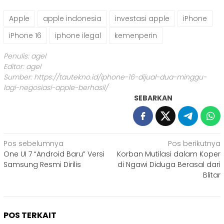
Apple
apple indonesia
investasi apple
iPhone
iPhone 16
iphone ilegal
kemenperin
Penulis: agel
Editor: agel
Sumber:
https://tautekno.id/iphone-16-dijual-dua-minggu-
lagi-negosiasi-apple-berhasil/
SEBARKAN
Navigasi
Pos sebelumnya
Pos berikutnya
One UI 7 “Android Baru” Versi
Korban Mutilasi dalam Koper
pos
Samsung Resmi Dirilis
di Ngawi Diduga Berasal dari
Blitar
POS TERKAIT