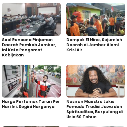
‎Soal Rencana Pinjaman
Dampak El Nino, Sejumlah
Daerah Pemkab Jember,
Daerah di Jember Alami
Ini Kata Pengamat
Krisi Air
Kebijakan ‎
Harga Pertamax Turun Per
‎Nasirun Maestro Lukis
Hari Ini, Segini Harganya
Pemadu Tradisi Jawa dan
Spiritualitas, Berpulang di
Usia 60 Tahun