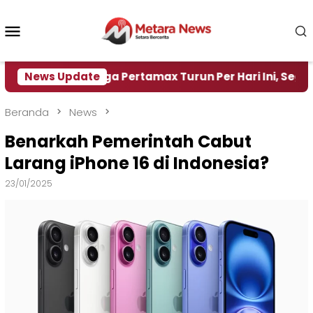
Loncat
ke
Menu
konten
Mobile
News Update
Harga Pertamax Turun Per Hari Ini, Segini Hargan
Beranda
News
Benarkah Pemerintah Cabut
Larang iPhone 16 di Indonesia?
23/01/2025