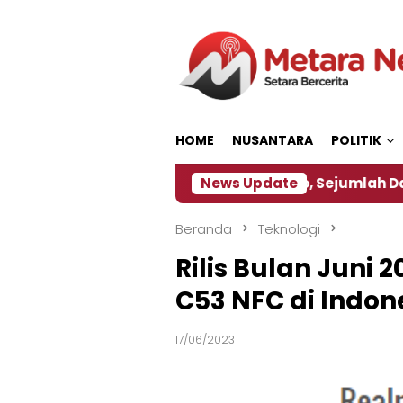
Loncat
ke
konten
HOME
NUSANTARA
POLITIK
jakan ‎
Dampak El Nino, Sejumlah Daerah di Jembe
News Update
Beranda
Teknologi
Rilis Bulan Juni
C53 NFC di Indon
17/06/2023