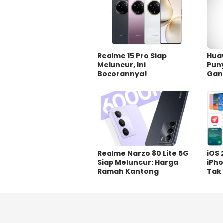
Realme 15 Pro Siap
Huaw
Meluncur, Ini
Pun
Bocorannya!
Gan
Realme Narzo 80 Lite 5G
iOS 
Siap Meluncur: Harga
iPho
Ramah Kantong
Tak