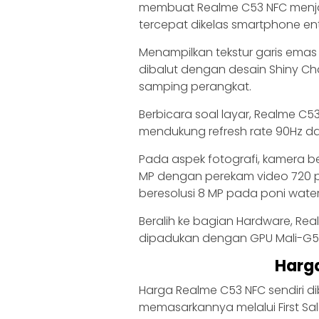
membuat Realme C53 NFC menj
tercepat dikelas smartphone ent
Menampilkan tekstur garis emas
dibalut dengan desain Shiny Cha
samping perangkat.
Berbicara soal layar, Realme C5
mendukung refresh rate 90Hz da
Pada aspek fotografi, kamera 
MP dengan perekam video 720 pi
beresolusi 8 MP pada poni water
Beralih ke bagian Hardware, Re
dipadukan dengan GPU Mali-G5
Harg
Harga Realme C53 NFC sendiri d
memasarkannya melalui First Sal