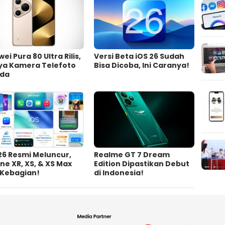
ei Pura 80 Ultra Rilis,
Versi Beta iOS 26 Sudah
ya Kamera Telefoto
Bisa Dicoba, Ini Caranya!
da
26 Resmi Meluncur,
Realme GT 7 Dream
ne XR, XS, & XS Max
Edition Dipastikan Debut
 Kebagian!
di Indonesia!