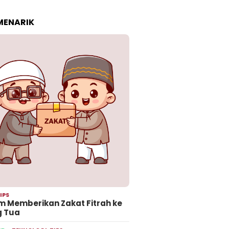
 MENARIK
IPS
 Memberikan Zakat Fitrah ke
g Tua