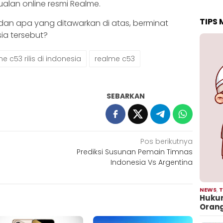
jualan online resmi Realme.
TIPS
an apa yang ditawarkan di atas, berminat
ia tersebut?
 c53 rilis di indonesia
realme c53
SEBARKAN
Pos berikutnya
Prediksi Susunan Pemain Timnas
Indonesia Vs Argentina
NEWS
,
T
Hukum
Oran