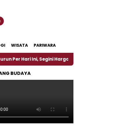
n
GI
WISATA
PARIWARA
Ini, Segini Harganya
‎Nasirun Maestro Lukis Pema
ANG BUDAYA