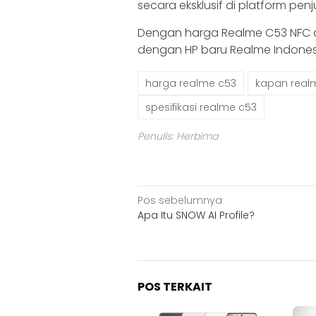
secara eksklusif di platform pen
Dengan harga Realme C53 NFC d
dengan HP baru Realme Indones
harga realme c53
kapan realme
spesifikasi realme c53
Penulis: Herbima
Navigasi
Pos sebelumnya
Apa Itu SNOW AI Profile?
pos
POS TERKAIT