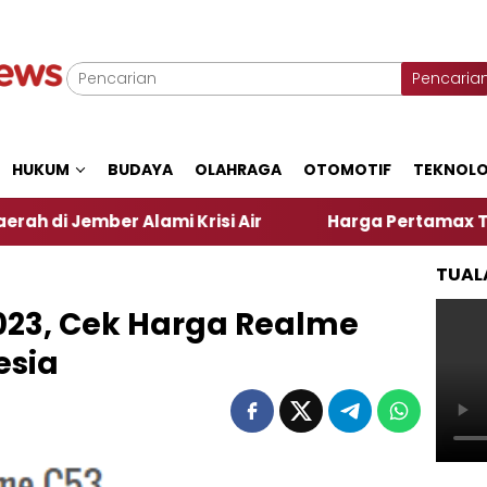
Pencaria
HUKUM
BUDAYA
OLAHRAGA
OTOMOTIF
TEKNOLO
r Alami Krisi Air
Harga Pertamax Turun Per Hari 
TUAL
 2023, Cek Harga Realme
esia