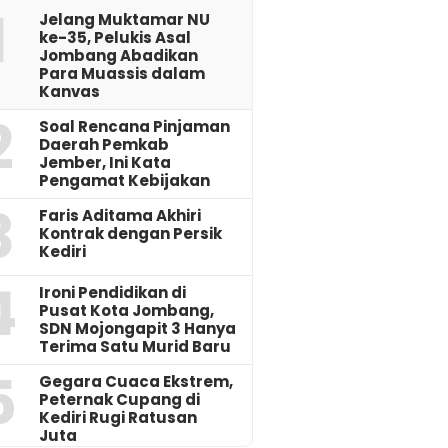
1
Jelang Muktamar NU
ke-35, Pelukis Asal
Jombang Abadikan
Para Muassis dalam
Kanvas
2
‎Soal Rencana Pinjaman
Daerah Pemkab
Jember, Ini Kata
Pengamat Kebijakan ‎
3
Faris Aditama Akhiri
Kontrak dengan Persik
Kediri
4
Ironi Pendidikan di
Pusat Kota Jombang,
SDN Mojongapit 3 Hanya
Terima Satu Murid Baru
5
‎Gegara Cuaca Ekstrem,
Peternak Cupang di
Kediri Rugi Ratusan
Juta