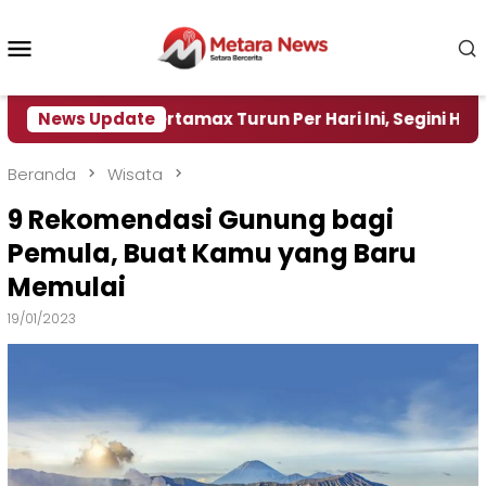
Loncat
ke
Menu
konten
Mobile
 Pertamax Turun Per Hari Ini, Segini Harganya
News Update
‎
Beranda
Wisata
9 Rekomendasi Gunung bagi
Pemula, Buat Kamu yang Baru
Memulai
19/01/2023