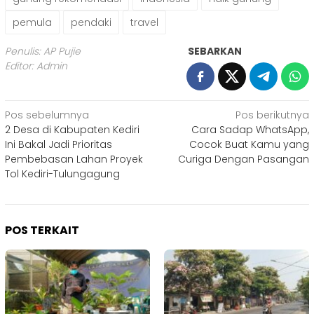
pemula
pendaki
travel
Penulis: AP Pujie
SEBARKAN
Editor: Admin
Navigasi
Pos sebelumnya
Pos berikutnya
2 Desa di Kabupaten Kediri
Cara Sadap WhatsApp,
pos
Ini Bakal Jadi Prioritas
Cocok Buat Kamu yang
Pembebasan Lahan Proyek
Curiga Dengan Pasangan
Tol Kediri-Tulungagung
POS TERKAIT