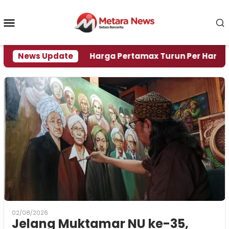
Loncat
ke
Menu
konten
Mobile
si Air
News Update
Harga Pertamax Turun Per Hari Ini, Segin
02/08/2026
Jelang Muktamar NU ke-35,