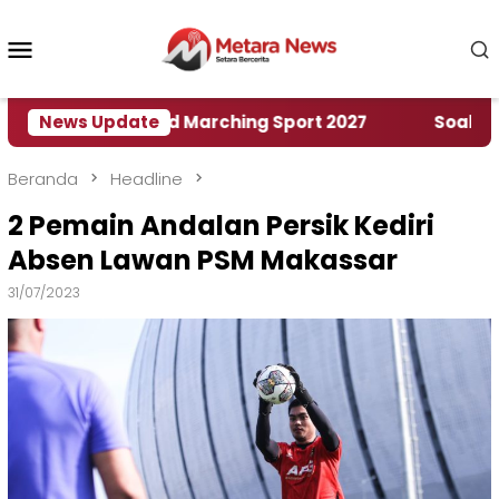
Loncat
ke
Menu
konten
Mobile
umah World Marching Sport 2027
News Update
‎Soal Rencana 
Beranda
Headline
2 Pemain Andalan Persik Kediri
Absen Lawan PSM Makassar
31/07/2023