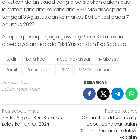
diikutkan dalan skuad yang dipersiapkan dalam dua
lawatan tandang ke kandang PSM Makassar pada
tanggal 3 Agustus dan ke markas Bali United pada 7
Agustus 2023.
Adapun posisi penjaga gawang Persik Kediri akan
dipercayakan kepada Dikri Yusron dan Eko Saputro.
Kediri
kota kediri
Kota Makassar
Makassar
Persik
Persik Kediri
PSM
PSM Makassar
Penulis: Anis
SEBARKAN
Editor: Moch Hadi
Navigasi
Pos sebelumnya
Pos berikutnya
7 Atlet Angkat Besi Kota Kediri
Oknum Kiai di Kediri yang
pos
Lolos ke PON XXI 2024
Cabuli Santriwati Jalani
Sidang Perdana, Didakwa
Pasal Ini