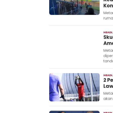
Kon
Metar
rumah
HEADL
Sku
Ama
Metar
dipe
tand
HEADL
2 P
Law
Metar
akan
HEADL