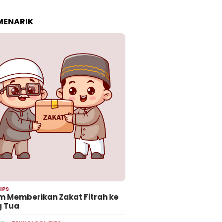
 MENARIK
IPS
 Memberikan Zakat Fitrah ke
g Tua