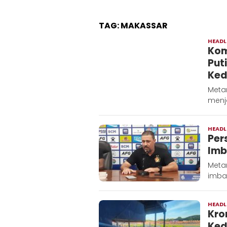
TAG:
MAKASSAR
HEADL
Kom
Put
Ked
Metar
menj
HEADL
Per
Imb
Metar
imba
HEADL
Kro
Ked