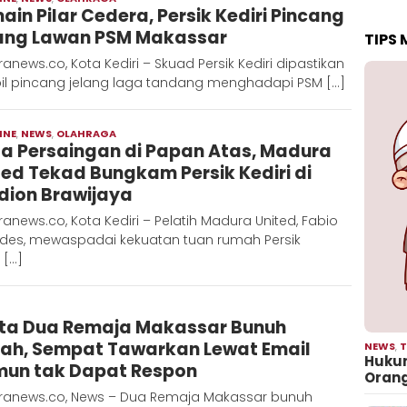
ain Pilar Cedera, Persik Kediri Pincang
Hadi
ang Lawan PSM Makassar
TIPS
anews.co, Kota Kediri – Skuad Persik Kediri dipastikan
il pincang jelang laga tandang menghadapi PSM […]
INE
,
NEWS
,
OLAHRAGA
Moch
a Persaingan di Papan Atas, Madura
Hadi
ted Tekad Bungkam Persik Kediri di
dion Brawijaya
anews.co, Kota Kediri – Pelatih Madura United, Fabio
ndes, mewaspadai kekuatan tuan rumah Persik
 […]
Redaksi
ta Dua Remaja Makassar Bunuh
Metara
ah, Sempat Tawarkan Lewat Email
NEWS
,
T
Hukum
un tak Dapat Respon
Oran
ranews.co, News – Dua Remaja Makassar bunuh