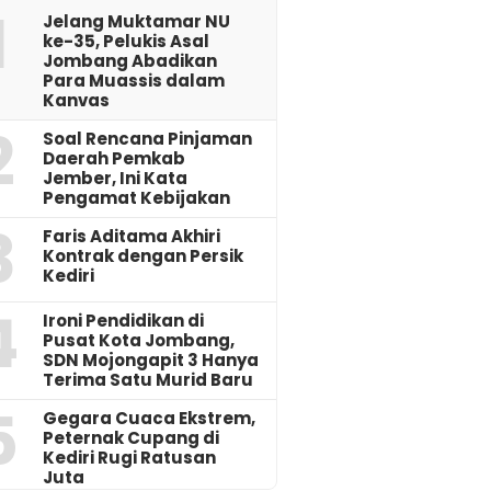
1
Jelang Muktamar NU
ke-35, Pelukis Asal
Jombang Abadikan
Para Muassis dalam
Kanvas
2
‎Soal Rencana Pinjaman
Daerah Pemkab
Jember, Ini Kata
Pengamat Kebijakan ‎
3
Faris Aditama Akhiri
Kontrak dengan Persik
Kediri
4
Ironi Pendidikan di
Pusat Kota Jombang,
SDN Mojongapit 3 Hanya
Terima Satu Murid Baru
5
‎Gegara Cuaca Ekstrem,
Peternak Cupang di
Kediri Rugi Ratusan
Juta