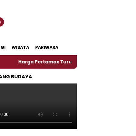
n
GI
WISATA
PARIWARA
a Pertamax Turun Per Hari Ini, Segini Harganya
ANG BUDAYA