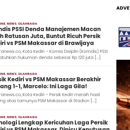
ADVE
INE
,
NEWS
,
OLAHRAGA
Moch
dis PSSI Denda Manajemen Macan
Hadi
ih Ratusan Juta, Buntut Ricuh Persik
iri vs PSM Makassar di Brawijaya
anews.co, Kota Kediri – Komisi Disiplin (Komdis) PSSI
atuhkan hukuman denda sebesar Rp 120 juta […]
INE
,
NEWS
,
OLAHRAGA
Moch
sik Kediri vs PSM Makassar Berakhir
Hadi
ang 1-1, Marcelo: Ini Laga Gila!
anews.co, Kota Kediri – Persik Kediri meraih hasil
ng atas tamunya PSM Makassar di Stadion […]
INE
,
NEWS
,
OLAHRAGA
Moch
nologi Lengkap Kericuhan Laga Persik
Hadi
iri vs PSM Makassar, Dipicu Keputusan