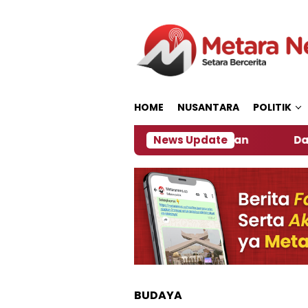
Loncat
ke
konten
HOME
NUSANTARA
POLITIK
r, Ini Kata Pengamat Kebijakan ‎
News Update
Dampak El Nin
BUDAYA