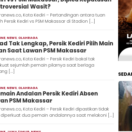
troversial Wasit?
anews.co, Kota Kediri – Pertandingan antara tuan
 Persik Kediri vs PSM Makassar di Stadion […]
INE
,
NEWS
,
OLAHRAGA
Moch
ad Tak Lengkap, Persik Kediri Pilih Main
Hadi
n Saat Lawan PSM Makassar
anews.co, Kota Kediri – Persik Kediri bakal tak
rkuat sejumlah pemain pilarnya saat berlaga
ang […]
SEDA
INE
,
NEWS
,
OLAHRAGA
Moch
emain Andalan Persik Kediri Absen
Hadi
an PSM Makassar
anews.co, Kota Kediri – Persik Kediri dipastikan tidak
 diperkuat dua pemain andalannya saat melakoni […]
INE
,
JAWA TIMUR
,
NEWS
Moch