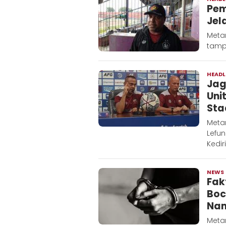
Pem
Jel
Metar
tamp
HEADL
Jag
Uni
Sta
Metar
Lefu
Kediri
NEWS
Fak
Boc
Nam
Meta