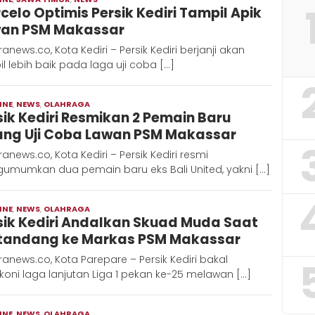
celo Optimis Persik Kediri Tampil Apik
Hadi
an PSM Makassar
anews.co, Kota Kediri – Persik Kediri berjanji akan
l lebih baik pada laga uji coba […]
INE
,
NEWS
,
OLAHRAGA
Moch
sik Kediri Resmikan 2 Pemain Baru
Hadi
ang Uji Coba Lawan PSM Makassar
anews.co, Kota Kediri – Persik Kediri resmi
umumkan dua pemain baru eks Bali United, yakni […]
INE
,
NEWS
,
OLAHRAGA
Moch
sik Kediri Andalkan Skuad Muda Saat
Hadi
tandang ke Markas PSM Makassar
anews.co, Kota Parepare – Persik Kediri bakal
oni laga lanjutan Liga 1 pekan ke-25 melawan […]
INE
,
NEWS
,
OLAHRAGA
Moch