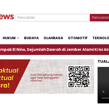
Pencaria
HUKUM
BUDAYA
OLAHRAGA
OTOMOTIF
TEKNOLO
o, Sejumlah Daerah di Jember Alami Krisi Air
Harg
TUAL