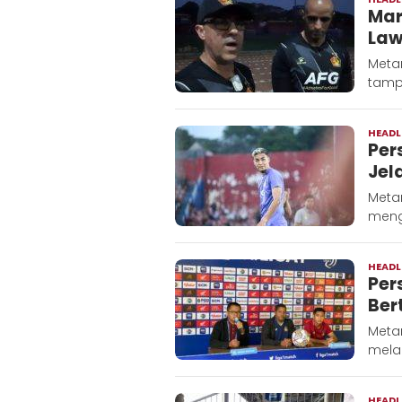
Mar
Law
Metar
tampi
HEADL
Per
Jel
Metar
meng
HEADL
Per
Ber
Metar
melak
HEADL