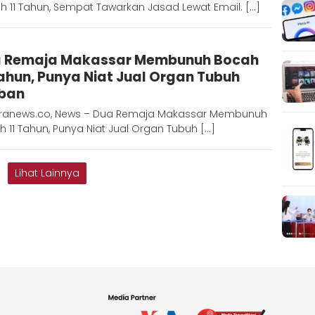
 11 Tahun, Sempat Tawarkan Jasad Lewat Email. […]
Redaksi
 Remaja Makassar Membunuh Bocah
Metara
Tahun, Punya Niat Jual Organ Tubuh
ban
ranews.co, News – Dua Remaja Makassar Membunuh
 11 Tahun, Punya Niat Jual Organ Tubuh […]
Lihat Lainnya