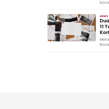
bocah
NEWS
Dua
11 
Kor
Meta
Bocah