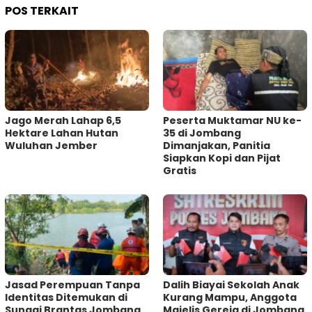
POS TERKAIT
Jago Merah Lahap 6,5
Peserta Muktamar NU ke-
Hektare Lahan Hutan
35 di Jombang
Wuluhan Jember
Dimanjakan, Panitia
Siapkan Kopi dan Pijat
Gratis
Jasad Perempuan Tanpa
Dalih Biayai Sekolah Anak
Identitas Ditemukan di
Kurang Mampu, Anggota
Sungai Brantas Jombang,
Majelis Gereja di Jombang