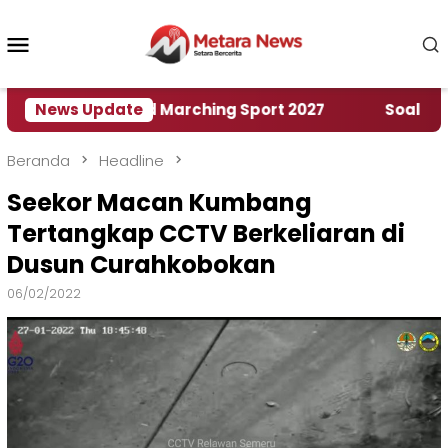
Loncat
ke
Menu
konten
Mobile
umah World Marching Sport 2027
News Update
‎Soal Rencana 
Beranda
Headline
Seekor Macan Kumbang
Tertangkap CCTV Berkeliaran di
Dusun Curahkobokan
06/02/2022