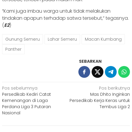
”Kami juga imbau warga untuk tidak melakukan
tindakan apapun terhadap satwa tersebut,” tegasnya.
(
E2
)
Gunung Semeru
Lahar Semeru
Macan Kumbang
Panther
SEBARKAN
Navigasi
Pos sebelumnya
Pos berikutnya
Persedikab Kediri Catat
Mas Dhito Inginkan
pos
Kemenangan di Laga
Persedikab Kerja Keras untuk
Perdana Liga 3 Putaran
Tembus Liga 2
Nasional