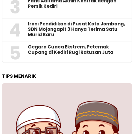
3
Faris Aditama Akhiri Kontrak dengan
Persik Kediri
4
Ironi Pendidikan di Pusat Kota Jombang,
SDN Mojongapit 3 Hanya Terima Satu
Murid Baru
5
‎Gegara Cuaca Ekstrem, Peternak
Cupang di Kediri Rugi Ratusan Juta
TIPS MENARIK