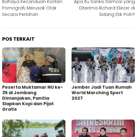
Bahaya Kecanduan Konten
Apa itu Sanksi Demosi yang
pos
Pornografi, Merusak Otak
Diterima Richard Eliezer di
Secara Perlahan
Sidang Etik Polri?
POS TERKAIT
Peserta Muktamar NU ke-
Jember Jadi Tuan Rumah
35 di Jombang
World Marching Sport
Dimanjakan, Panitia
2027
Siapkan Kopi dan Pijat
Gratis