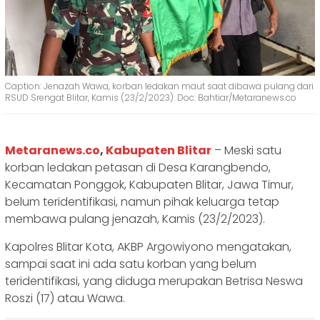
Caption: Jenazah Wawa, korban ledakan maut saat dibawa pulang dari
RSUD Srengat Blitar, Kamis (23/2/2023). Doc: Bahtiar/Metaranews.co
Metaranews.co
,
Kabupaten Blitar
– Meski satu
korban ledakan petasan di Desa Karangbendo,
Kecamatan Ponggok, Kabupaten Blitar, Jawa Timur,
belum teridentifikasi, namun pihak keluarga tetap
membawa pulang jenazah, Kamis (23/2/2023).
Kapolres Blitar Kota, AKBP Argowiyono mengatakan,
sampai saat ini ada satu korban yang belum
teridentifikasi, yang diduga merupakan Betrisa Neswa
Roszi (17) atau Wawa.