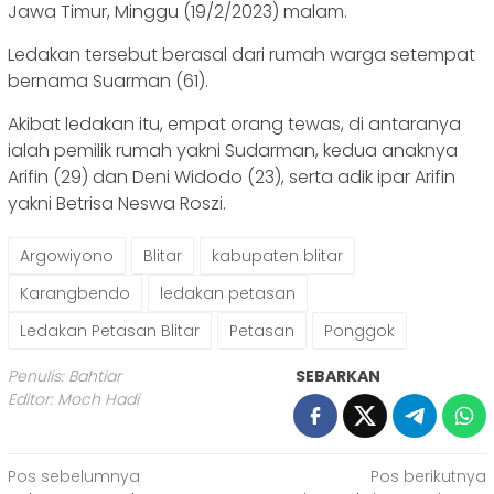
Jawa Timur, Minggu (19/2/2023) malam.
Ledakan tersebut berasal dari rumah warga setempat
bernama Suarman (61).
Akibat ledakan itu, empat orang tewas, di antaranya
ialah pemilik rumah yakni Sudarman, kedua anaknya
Arifin (29) dan Deni Widodo (23), serta adik ipar Arifin
yakni Betrisa Neswa Roszi.
Argowiyono
Blitar
kabupaten blitar
Karangbendo
ledakan petasan
Ledakan Petasan Blitar
Petasan
Ponggok
Penulis: Bahtiar
SEBARKAN
Editor: Moch Hadi
Navigasi
Pos sebelumnya
Pos berikutnya