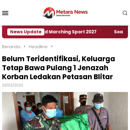
Loncat
ke
Menu
konten
Mobile
umah World Marching Sport 2027
News Update
‎Soal Rencana 
Beranda
Headline
Belum Teridentifikasi, Keluarga
Tetap Bawa Pulang 1 Jenazah
Korban Ledakan Petasan Blitar
23/02/2023