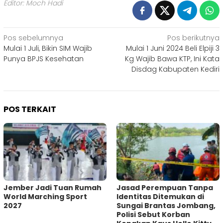
Editor: Moch Hadi
Navigasi
Pos sebelumnya
Pos berikutnya
Mulai 1 Juli, Bikin SIM Wajib
Mulai 1 Juni 2024 Beli Elpiji 3
pos
Punya BPJS Kesehatan
Kg Wajib Bawa KTP, Ini Kata
Disdag Kabupaten Kediri
POS TERKAIT
Jember Jadi Tuan Rumah
Jasad Perempuan Tanpa
World Marching Sport
Identitas Ditemukan di
2027
Sungai Brantas Jombang,
Polisi Sebut Korban