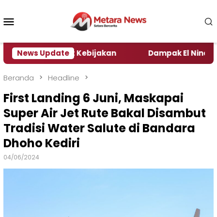
Loncat
ke
Menu
konten
Mobile
Pengamat Kebijakan ‎
News Update
Dampak El Nino, Sejumlah D
Beranda
Headline
First Landing 6 Juni, Maskapai
Super Air Jet Rute Bakal Disambut
Tradisi Water Salute di Bandara
Dhoho Kediri
04/06/2024