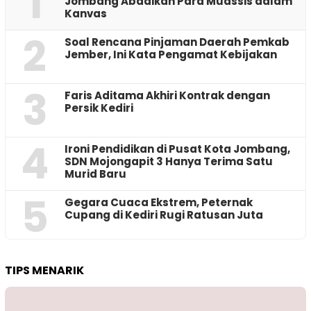
1
Jombang Abadikan Para Muassis dalam
Kanvas
2
‎Soal Rencana Pinjaman Daerah Pemkab
Jember, Ini Kata Pengamat Kebijakan ‎
3
Faris Aditama Akhiri Kontrak dengan
Persik Kediri
4
Ironi Pendidikan di Pusat Kota Jombang,
SDN Mojongapit 3 Hanya Terima Satu
Murid Baru
5
‎Gegara Cuaca Ekstrem, Peternak
Cupang di Kediri Rugi Ratusan Juta
TIPS MENARIK