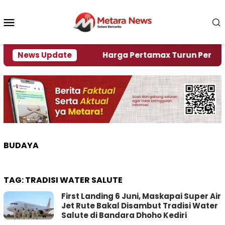
Loncat
ke
Menu
konten
Mobile
ami Krisi Air
News Update
Harga Pertamax Turun Per Hari Ini,
BUDAYA
TAG:
TRADISI WATER SALUTE
First Landing 6 Juni, Maskapai Super Air
Jet Rute Bakal Disambut Tradisi Water
Salute di Bandara Dhoho Kediri