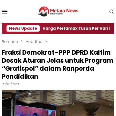
Loncat
ke
Menu
konten
Mobile
 Air
News Update
Harga Pertamax Turun Per Hari Ini, Segini 
Beranda
Headline
Fraksi Demokrat–PPP DPRD Kaltim
Desak Aturan Jelas untuk Program
“Gratispol” dalam Ranperda
Pendidikan
23/07/2025