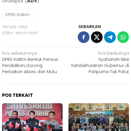
Gratispol. (
ADV
)
DPRD Kaltim
Penulis: Ubai
SEBARKAN
Editor: Moch Hadi
Navigasi
Pos sebelumnya
Pos berikutnya
DPRD Kaltim Bentuk Pansus
Syahariah Nilai
pos
Pendidikan, Dorong
Ketidakhadiran Gubernur di
Perbaikan Akses dan Mutu
Paripurna Tak Patut
POS TERKAIT