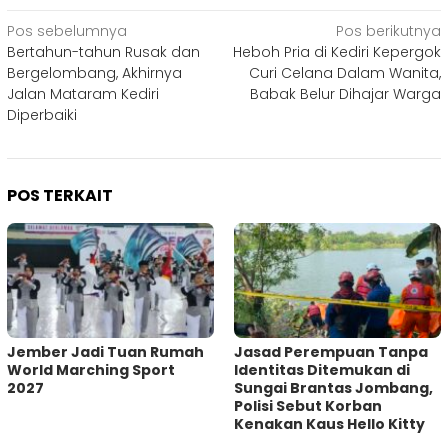
Navigasi
Pos sebelumnya
Pos berikutnya
Bertahun-tahun Rusak dan
Heboh Pria di Kediri Kepergok
pos
Bergelombang, Akhirnya
Curi Celana Dalam Wanita,
Jalan Mataram Kediri
Babak Belur Dihajar Warga
Diperbaiki
POS TERKAIT
Jember Jadi Tuan Rumah
Jasad Perempuan Tanpa
World Marching Sport
Identitas Ditemukan di
2027
Sungai Brantas Jombang,
Polisi Sebut Korban
Kenakan Kaus Hello Kitty