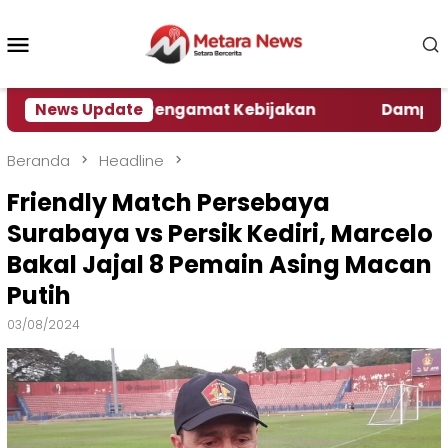
Loncat
ke
Menu
konten
Mobile
, Ini Kata Pengamat Kebijakan ‎
News Update
Dampak El Nino
Beranda
Headline
Friendly Match Persebaya
Surabaya vs Persik Kediri, Marcelo
Bakal Jajal 8 Pemain Asing Macan
Putih
03/08/2024