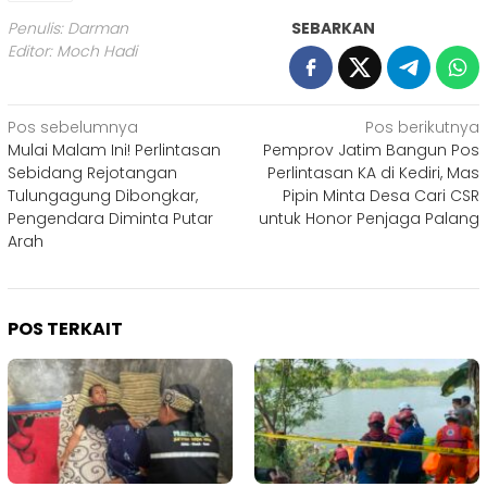
Penulis: Darman
SEBARKAN
Editor: Moch Hadi
Navigasi
Pos sebelumnya
Pos berikutnya
Mulai Malam Ini! Perlintasan
Pemprov Jatim Bangun Pos
pos
Sebidang Rejotangan
Perlintasan KA di Kediri, Mas
Tulungagung Dibongkar,
Pipin Minta Desa Cari CSR
Pengendara Diminta Putar
untuk Honor Penjaga Palang
Arah
POS TERKAIT