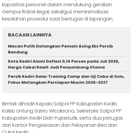
kapasitas personel dalam mendukung gerakan
Gempur Rokok Ilegal, sekaligus meminimalisasi
kesalahan prosedur saat bertugas di lapangan.
BACAAN LAINNYA
Macan Putih Datangkan Pemain Asing Eks Persib
Bandung
Kota Kediri Alami Deflasi 0,14 Persen pada Juli 2026,
Harga Cabai Rawit Jadi Penyumbang Utama
Persik Kediri Gelar Training Camp dan Uji Coba di Solo,
Fokus Matangkan Persiapan Musim 2026-2027
Bimtek dihadiri Kepala Satpol PP Kabupaten Kediri,
Kaleb Untung Satrio Wicaksono, Sekretaris Satpol PP
Kabupaten Kediri Diah Pujiastutik, serta dua petugas
dari Kantor Pengawasan dan Pelayanan Bea dan
Cukai Kediri.