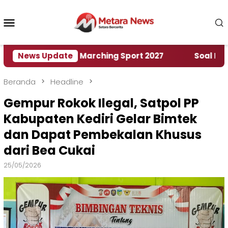
Loncat
ke
Menu
konten
Mobile
ah World Marching Sport 2027
News Update
‎Soal Rencana Pi
Beranda
Headline
Gempur Rokok Ilegal, Satpol PP
Kabupaten Kediri Gelar Bimtek
dan Dapat Pembekalan Khusus
dari Bea Cukai
25/05/2026