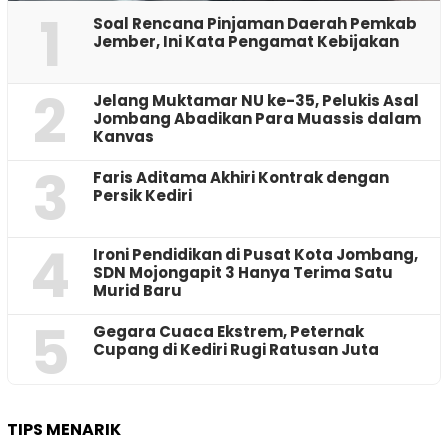
1
‎Soal Rencana Pinjaman Daerah Pemkab
Jember, Ini Kata Pengamat Kebijakan ‎
2
Jelang Muktamar NU ke-35, Pelukis Asal
Jombang Abadikan Para Muassis dalam
Kanvas
3
Faris Aditama Akhiri Kontrak dengan
Persik Kediri
4
Ironi Pendidikan di Pusat Kota Jombang,
SDN Mojongapit 3 Hanya Terima Satu
Murid Baru
5
‎Gegara Cuaca Ekstrem, Peternak
Cupang di Kediri Rugi Ratusan Juta
TIPS MENARIK