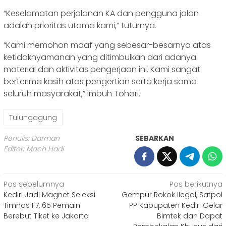
“Keselamatan perjalanan KA dan pengguna jalan
adalah prioritas utama kami,” tuturnya.
“Kami memohon maaf yang sebesar-besarnya atas
ketidaknyamanan yang ditimbulkan dari adanya
material dan aktivitas pengerjaan ini. Kami sangat
berterima kasih atas pengertian serta kerja sama
seluruh masyarakat,” imbuh Tohari.
Tulungagung
Penulis: Darman
SEBARKAN
Editor: Moch Hadi
Navigasi
Pos sebelumnya
Pos berikutnya
Kediri Jadi Magnet Seleksi
Gempur Rokok Ilegal, Satpol
pos
Timnas F7, 65 Pemain
PP Kabupaten Kediri Gelar
Berebut Tiket ke Jakarta
Bimtek dan Dapat