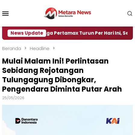
Loncat
ke
Menu
konten
Mobile
Harga Pertamax Turun Per Hari Ini, Segini Harganya
News Update
Beranda
Headline
Mulai Malam Ini! Perlintasan
Sebidang Rejotangan
Tulungagung Dibongkar,
Pengendara Diminta Putar Arah
25/05/2026