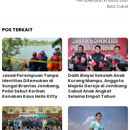
Pembekalan Khusus dari
Bea Cukai
POS TERKAIT
Jasad Perempuan Tanpa
Dalih Biayai Sekolah Anak
Identitas Ditemukan di
Kurang Mampu, Anggota
Sungai Brantas Jombang,
Majelis Gereja di Jombang
Polisi Sebut Korban
Cabuli Anak Angkat
Kenakan Kaus Hello Kitty
Selama Empat Tahun