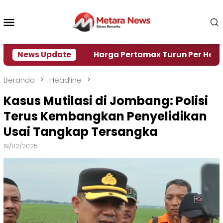
Loncat
ke
Menu
konten
Mobile
isi Air
News Update
Harga Pertamax Turun Per Hari Ini, Segin
Beranda
Headline
Kasus Mutilasi di Jombang: Polisi
Terus Kembangkan Penyelidikan
Usai Tangkap Tersangka
19/02/2025