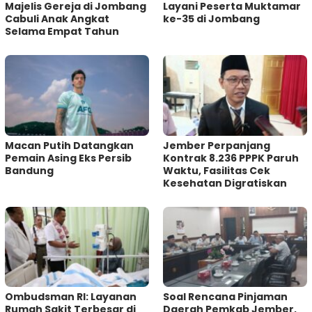
Majelis Gereja di Jombang
Layani Peserta Muktamar
Cabuli Anak Angkat
ke-35 di Jombang
Selama Empat Tahun
Macan Putih Datangkan
Jember Perpanjang
Pemain Asing Eks Persib
Kontrak 8.236 PPPK Paruh
Bandung
Waktu, Fasilitas Cek
Kesehatan Digratiskan
Ombudsman RI: Layanan
‎Soal Rencana Pinjaman
Rumah Sakit Terbesar di
Daerah Pemkab Jember,