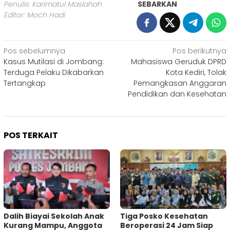
Penulis: Karimatul Maslahah
SEBARKAN
Editor: Moch Hadi
Navigasi
Pos sebelumnya
Pos berikutnya
Kasus Mutilasi di Jombang:
Mahasiswa Geruduk DPRD
pos
Terduga Pelaku Dikabarkan
Kota Kediri, Tolak
Tertangkap
Pemangkasan Anggaran
Pendidikan dan Kesehatan
POS TERKAIT
Dalih Biayai Sekolah Anak
Tiga Posko Kesehatan
Kurang Mampu, Anggota
Beroperasi 24 Jam Siap