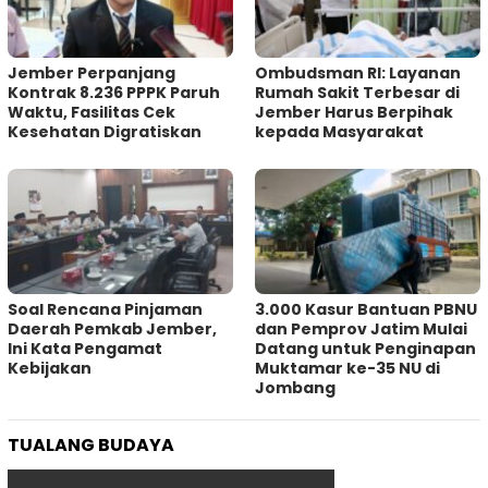
Jember Perpanjang
Ombudsman RI: Layanan
Kontrak 8.236 PPPK Paruh
Rumah Sakit Terbesar di
Waktu, Fasilitas Cek
Jember Harus Berpihak
Kesehatan Digratiskan
kepada Masyarakat
‎Soal Rencana Pinjaman
3.000 Kasur Bantuan PBNU
Daerah Pemkab Jember,
dan Pemprov Jatim Mulai
Ini Kata Pengamat
Datang untuk Penginapan
Kebijakan ‎
Muktamar ke-35 NU di
Jombang
TUALANG BUDAYA