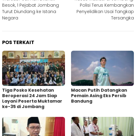
pos
Besok, 1 Pejabat Jombang
Polisi Terus Kembangkan
Turut Diundang ke Istana
Penyelidikan Usai Tangkap
Negara
Tersangka
POS TERKAIT
Tiga Posko Kesehatan
Macan Putih Datangkan
Beroperasi 24 Jam Siap
Pemain Asing Eks Persib
Layani Peserta Muktamar
Bandung
ke-35 di Jombang