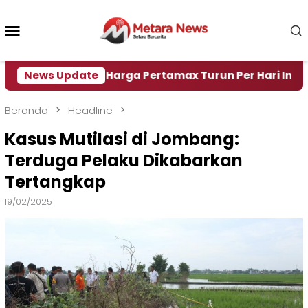
Loncat
ke
Menu
konten
Mobile
r
News Update
Harga Pertamax Turun Per Hari Ini, Segini Harg
Beranda
Headline
Kasus Mutilasi di Jombang:
Terduga Pelaku Dikabarkan
Tertangkap
19/02/2025