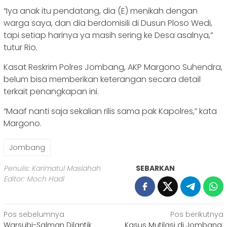
“Iya anak itu pendatang, dia (E) menikah dengan
warga saya, dan dia berdomisili di Dusun Ploso Wedi,
tapi setiap harinya ya masih sering ke Desa asalnya,”
tutur Rio.
Kasat Reskrim Polres Jombang, AKP Margono Suhendra,
belum bisa memberikan keterangan secara detail
terkait penangkapan ini.
“Maaf nanti saja sekalian rilis sama pak Kapolres,” kata
Margono.
Jombang
Penulis: Karimatul Maslahah
SEBARKAN
Editor: Moch Hadi
Navigasi
Pos sebelumnya
Pos berikutnya
Warsubi-Salman Dilantik
Kasus Mutilasi di Jombang: