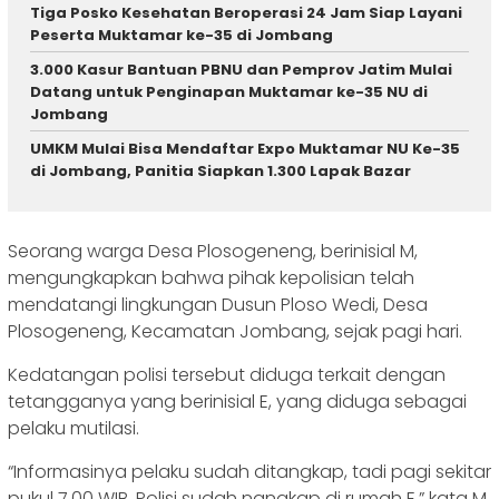
Tiga Posko Kesehatan Beroperasi 24 Jam Siap Layani
Peserta Muktamar ke-35 di Jombang
3.000 Kasur Bantuan PBNU dan Pemprov Jatim Mulai
Datang untuk Penginapan Muktamar ke-35 NU di
Jombang
UMKM Mulai Bisa Mendaftar Expo Muktamar NU Ke-35
di Jombang, Panitia Siapkan 1.300 Lapak Bazar
Seorang warga Desa Plosogeneng, berinisial M,
mengungkapkan bahwa pihak kepolisian telah
mendatangi lingkungan Dusun Ploso Wedi, Desa
Plosogeneng, Kecamatan Jombang, sejak pagi hari.
Kedatangan polisi tersebut diduga terkait dengan
tetangganya yang berinisial E, yang diduga sebagai
pelaku mutilasi.
“Informasinya pelaku sudah ditangkap, tadi pagi sekitar
pukul 7.00 WIB. Polisi sudah nangkap di rumah E,” kata M,