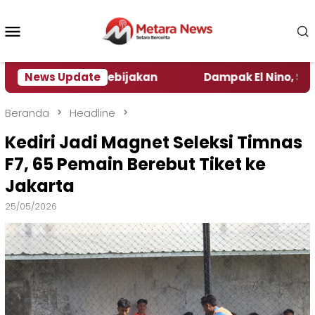
Loncat
ke
Menu
konten
Mobile
Pengamat Kebijakan ‎
News Update
Dampak El Nino, Sejumlah Da
Beranda
Headline
Kediri Jadi Magnet Seleksi Timnas
F7, 65 Pemain Berebut Tiket ke
Jakarta
25/05/2026