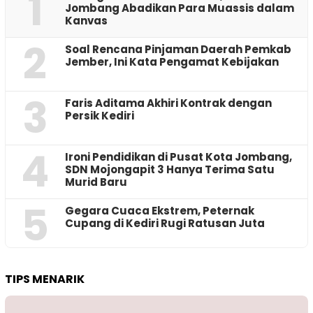
1
Jombang Abadikan Para Muassis dalam
Kanvas
2
‎Soal Rencana Pinjaman Daerah Pemkab
Jember, Ini Kata Pengamat Kebijakan ‎
3
Faris Aditama Akhiri Kontrak dengan
Persik Kediri
4
Ironi Pendidikan di Pusat Kota Jombang,
SDN Mojongapit 3 Hanya Terima Satu
Murid Baru
5
‎Gegara Cuaca Ekstrem, Peternak
Cupang di Kediri Rugi Ratusan Juta
TIPS MENARIK