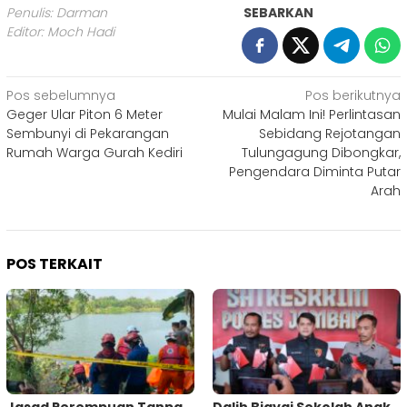
Penulis: Darman
SEBARKAN
Editor: Moch Hadi
Navigasi
Pos sebelumnya
Pos berikutnya
Geger Ular Piton 6 Meter
Mulai Malam Ini! Perlintasan
pos
Sembunyi di Pekarangan
Sebidang Rejotangan
Rumah Warga Gurah Kediri
Tulungagung Dibongkar,
Pengendara Diminta Putar
Arah
POS TERKAIT
Jasad Perempuan Tanpa
Dalih Biayai Sekolah Anak