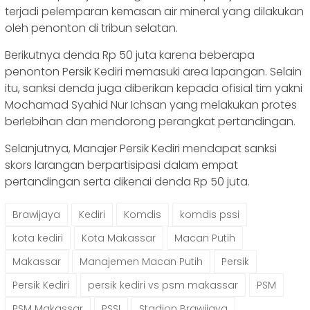
terjadi pelemparan kemasan air mineral yang dilakukan
oleh penonton di tribun selatan.
Berikutnya denda Rp 50 juta karena beberapa
penonton Persik Kediri memasuki area lapangan. Selain
itu, sanksi denda juga diberikan kepada ofisial tim yakni
Mochamad Syahid Nur Ichsan yang melakukan protes
berlebihan dan mendorong perangkat pertandingan.
Selanjutnya, Manajer Persik Kediri mendapat sanksi
skors larangan berpartisipasi dalam empat
pertandingan serta dikenai denda Rp 50 juta.
Brawijaya
Kediri
Komdis
komdis pssi
kota kediri
Kota Makassar
Macan Putih
Makassar
Manajemen Macan Putih
Persik
Persik Kediri
persik kediri vs psm makassar
PSM
PSM Makassar
PSSI
Stadion Brawijaya