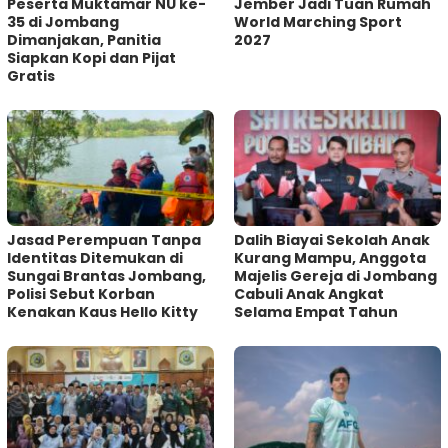
Peserta Muktamar NU ke-
Jember Jadi Tuan Rumah
35 di Jombang
World Marching Sport
Dimanjakan, Panitia
2027
Siapkan Kopi dan Pijat
Gratis
Jasad Perempuan Tanpa
Dalih Biayai Sekolah Anak
Identitas Ditemukan di
Kurang Mampu, Anggota
Sungai Brantas Jombang,
Majelis Gereja di Jombang
Polisi Sebut Korban
Cabuli Anak Angkat
Kenakan Kaus Hello Kitty
Selama Empat Tahun