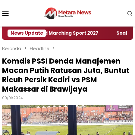
Loncat
ke
Menu
konten
Mobile
mah World Marching Sport 2027
News Update
‎Soal Rencana P
Beranda
Headline
Komdis PSSI Denda Manajemen
Macan Putih Ratusan Juta, Buntut
Ricuh Persik Kediri vs PSM
Makassar di Brawijaya
09/01/2024