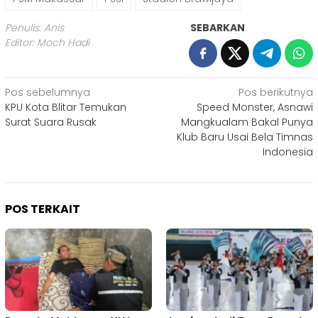
Penulis: Anis
SEBARKAN
Editor: Moch Hadi
Navigasi
Pos sebelumnya
Pos berikutnya
KPU Kota Blitar Temukan
Speed Monster, Asnawi
pos
Surat Suara Rusak
Mangkualam Bakal Punya
Klub Baru Usai Bela Timnas
Indonesia
POS TERKAIT