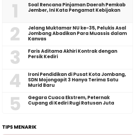
1
‎Soal Rencana Pinjaman Daerah Pemkab
Jember, Ini Kata Pengamat Kebijakan ‎
2
Jelang Muktamar NU ke-35, Pelukis Asal
Jombang Abadikan Para Muassis dalam
Kanvas
3
Faris Aditama Akhiri Kontrak dengan
Persik Kediri
4
Ironi Pendidikan di Pusat Kota Jombang,
SDN Mojongapit 3 Hanya Terima Satu
Murid Baru
5
‎Gegara Cuaca Ekstrem, Peternak
Cupang di Kediri Rugi Ratusan Juta
TIPS MENARIK