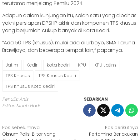
terutama menjelang Pemilu 2024.
Adapun dalam kunjungan itu, salah satu yang dibahas
yakni persiapan DPSHP akhir dan komponen TPS khusus
yang berjumlah cukup banyak di Kota Kediri.
“Ada 50 TPS (khusus), mulai ada di Lirboyo, SMA Taruna
Brawijaya, dan beberapa tempat lain,” paparnya.
Jatim
Kediri
kota kediri
KPU
KPU Jatim
TPS Khusus
TPS Khusus Kediri
TPS Khusus Kota Kediri
Penulis: Anis
SEBARKAN
Editor: Moch Hadi
Navigasi
Pos sebelumnya
Pos berikutnya
Oknum Polisi Blitar yang
Pertamina Berlakukan
pos