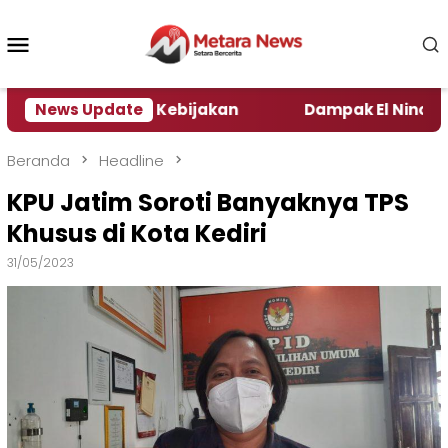
Loncat
ke
Menu
konten
Mobile
 Pengamat Kebijakan ‎
News Update
Dampak El Nino, Sejumlah 
Beranda
Headline
KPU Jatim Soroti Banyaknya TPS
Khusus di Kota Kediri
31/05/2023