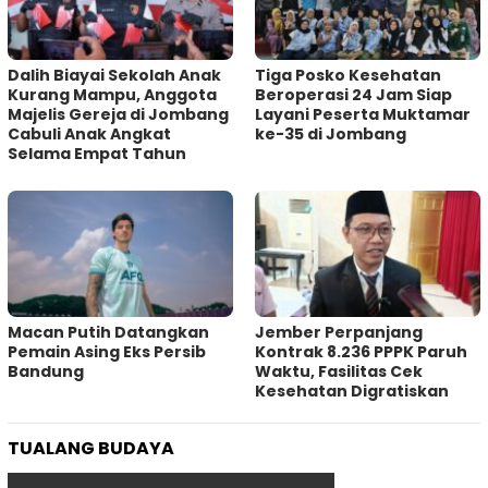
Dalih Biayai Sekolah Anak
Tiga Posko Kesehatan
Kurang Mampu, Anggota
Beroperasi 24 Jam Siap
Majelis Gereja di Jombang
Layani Peserta Muktamar
Cabuli Anak Angkat
ke-35 di Jombang
Selama Empat Tahun
Macan Putih Datangkan
Jember Perpanjang
Pemain Asing Eks Persib
Kontrak 8.236 PPPK Paruh
Bandung
Waktu, Fasilitas Cek
Kesehatan Digratiskan
TUALANG BUDAYA