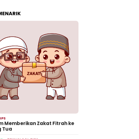
 MENARIK
IPS
 Memberikan Zakat Fitrah ke
g Tua