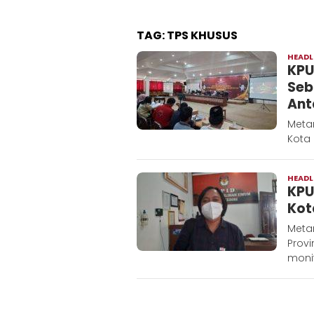
TAG:
TPS KHUSUS
HEADL
KPU
Seb
Ant
Metar
Kota 
HEADL
KPU
Kot
Metar
Provi
monit