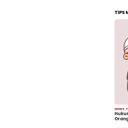
TIPS
NEWS
,
T
Hukum
Oran