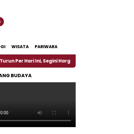
n
GI
WISATA
PARIWARA
ari Ini, Segini Harganya
‎Nasirun Maestro Lukis 
ANG BUDAYA