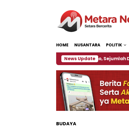
Loncat
ke
konten
HOME
NUSANTARA
POLITIK
ebijakan ‎
Dampak El Nino, Sejumlah Daerah di J
News Update
BUDAYA