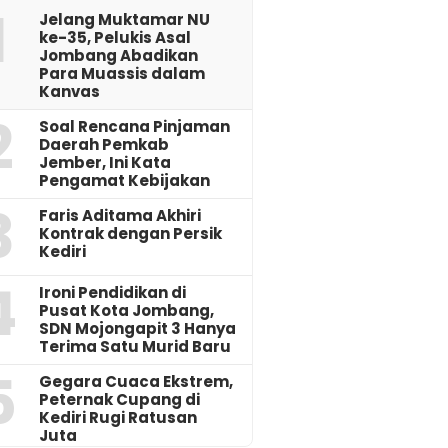
1
Jelang Muktamar NU
ke-35, Pelukis Asal
Jombang Abadikan
Para Muassis dalam
Kanvas
2
‎Soal Rencana Pinjaman
Daerah Pemkab
Jember, Ini Kata
Pengamat Kebijakan ‎
3
Faris Aditama Akhiri
Kontrak dengan Persik
Kediri
4
Ironi Pendidikan di
Pusat Kota Jombang,
SDN Mojongapit 3 Hanya
Terima Satu Murid Baru
5
‎Gegara Cuaca Ekstrem,
Peternak Cupang di
Kediri Rugi Ratusan
Juta