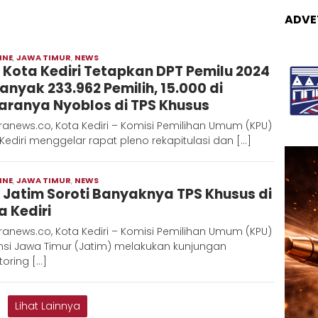
ADVE
INE
,
JAWA TIMUR
,
NEWS
Moch
 Kota Kediri Tetapkan DPT Pemilu 2024
Hadi
anyak 233.962 Pemilih, 15.000 di
aranya Nyoblos di TPS Khusus
anews.co, Kota Kediri – Komisi Pemilihan Umum (KPU)
Kediri menggelar rapat pleno rekapitulasi dan […]
INE
,
JAWA TIMUR
,
NEWS
Moch
 Jatim Soroti Banyaknya TPS Khusus di
Hadi
a Kediri
anews.co, Kota Kediri – Komisi Pemilihan Umum (KPU)
nsi Jawa Timur (Jatim) melakukan kunjungan
oring […]
Lihat Lainnya