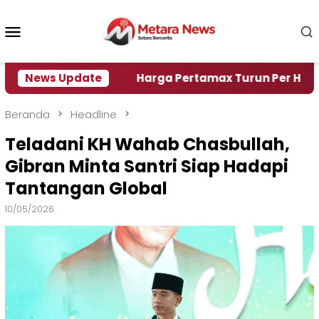
Loncat
ke
Menu
konten
Mobile
isi Air
News Update
Harga Pertamax Turun Per Hari Ini, Segin
Beranda
Headline
Teladani KH Wahab Chasbullah,
Gibran Minta Santri Siap Hadapi
Tantangan Global
10/05/2026