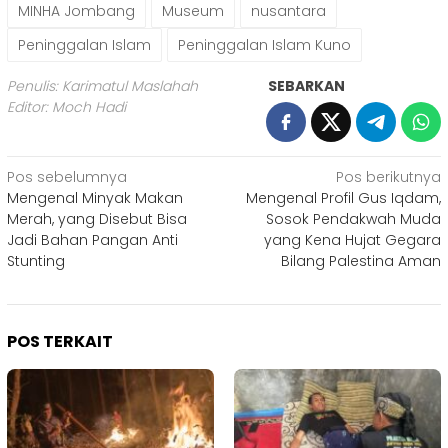
MINHA Jombang
Museum
nusantara
Peninggalan Islam
Peninggalan Islam Kuno
Penulis: Karimatul Maslahah
SEBARKAN
Editor: Moch Hadi
Navigasi
Pos sebelumnya
Pos berikutnya
Mengenal Minyak Makan
Mengenal Profil Gus Iqdam,
pos
Merah, yang Disebut Bisa
Sosok Pendakwah Muda
Jadi Bahan Pangan Anti
yang Kena Hujat Gegara
Stunting
Bilang Palestina Aman
POS TERKAIT