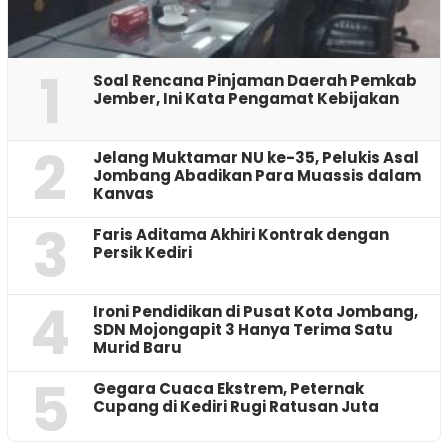
1
‎Soal Rencana Pinjaman Daerah Pemkab
Jember, Ini Kata Pengamat Kebijakan ‎
2
Jelang Muktamar NU ke-35, Pelukis Asal
Jombang Abadikan Para Muassis dalam
Kanvas
3
Faris Aditama Akhiri Kontrak dengan
Persik Kediri
4
Ironi Pendidikan di Pusat Kota Jombang,
SDN Mojongapit 3 Hanya Terima Satu
Murid Baru
5
‎Gegara Cuaca Ekstrem, Peternak
Cupang di Kediri Rugi Ratusan Juta