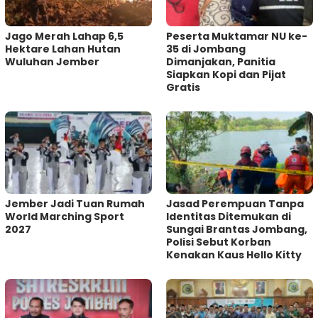
Jago Merah Lahap 6,5
Peserta Muktamar NU ke-
Hektare Lahan Hutan
35 di Jombang
Wuluhan Jember
Dimanjakan, Panitia
Siapkan Kopi dan Pijat
Gratis
Jember Jadi Tuan Rumah
Jasad Perempuan Tanpa
World Marching Sport
Identitas Ditemukan di
2027
Sungai Brantas Jombang,
Polisi Sebut Korban
Kenakan Kaus Hello Kitty