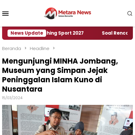
Loncat
ke
Menu
konten
Mobile
orld Marching Sport 2027
News Update
‎Soal Rencana Pinjam
Beranda
Headline
Mengunjungi MINHA Jombang,
Museum yang Simpan Jejak
Peninggalan Islam Kuno di
Nusantara
15/03/2024