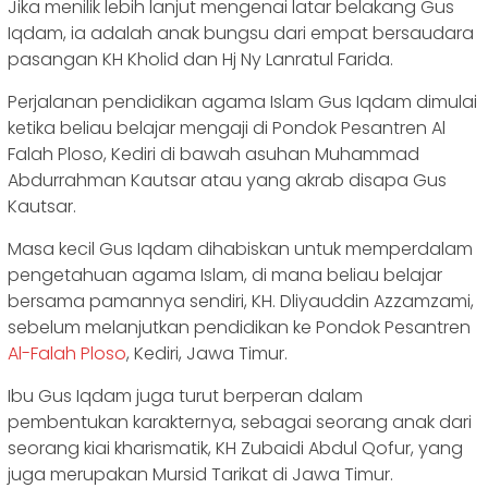
Jika menilik lebih lanjut mengenai latar belakang Gus
Iqdam, ia adalah anak bungsu dari empat bersaudara
pasangan KH Kholid dan Hj Ny Lanratul Farida.
Perjalanan pendidikan agama Islam Gus Iqdam dimulai
ketika beliau belajar mengaji di Pondok Pesantren Al
Falah Ploso, Kediri di bawah asuhan Muhammad
Abdurrahman Kautsar atau yang akrab disapa Gus
Kautsar.
Masa kecil Gus Iqdam dihabiskan untuk memperdalam
pengetahuan agama Islam, di mana beliau belajar
bersama pamannya sendiri, KH. Dliyauddin Azzamzami,
sebelum melanjutkan pendidikan ke Pondok Pesantren
Al-Falah Ploso
, Kediri, Jawa Timur.
Ibu Gus Iqdam juga turut berperan dalam
pembentukan karakternya, sebagai seorang anak dari
seorang kiai kharismatik, KH Zubaidi Abdul Qofur, yang
juga merupakan Mursid Tarikat di Jawa Timur.