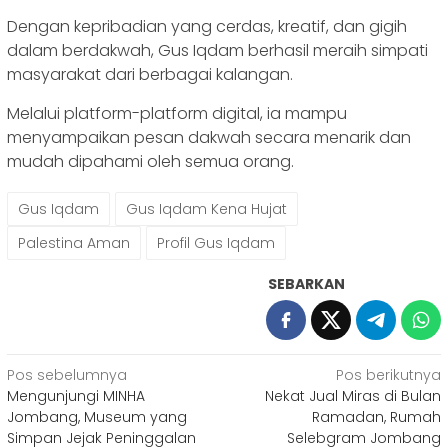
Dengan kepribadian yang cerdas, kreatif, dan gigih
dalam berdakwah, Gus Iqdam berhasil meraih simpati
masyarakat dari berbagai kalangan.
Melalui platform-platform digital, ia mampu
menyampaikan pesan dakwah secara menarik dan
mudah dipahami oleh semua orang.
Gus Iqdam
Gus Iqdam Kena Hujat
Palestina Aman
Profil Gus Iqdam
SEBARKAN
Navigasi
Pos sebelumnya
Pos berikutnya
Mengunjungi MINHA
Nekat Jual Miras di Bulan
pos
Jombang, Museum yang
Ramadan, Rumah
Simpan Jejak Peninggalan
Selebgram Jombang