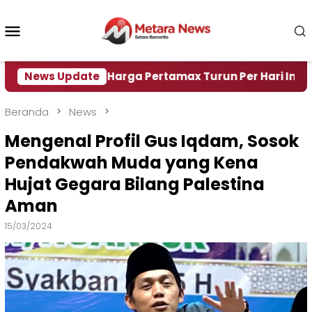
Loncat
ke
Menu
konten
Mobile
ir
News Update
Harga Pertamax Turun Per Hari Ini, Segini Har
Beranda
News
Mengenal Profil Gus Iqdam, Sosok
Pendakwah Muda yang Kena
Hujat Gegara Bilang Palestina
Aman
15/03/2024